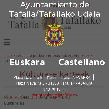
Ayuntamiento de Tafa
Ayuntamiento de
Ir al contenido
Euskara
Castellano
facebook
twitter
youtube
Tafalla/Tafallako Udala
Bilatu:
Inicio
>
Lekua eta Jendea
>
Erakundeak eta elkarteak
>
Euskara
Castellano
Kultura-elkarteak
Kultura-elkarteak
Plaza Navarra 5 - 31300 Tafalla (NAVARRA)
Plaza Navarra 5 - 31300 Tafalla (NAVARRA)
948 70 18 11
ayuntamiento@tafalla.es
ASOCIACIÓN CULTURAL MERINDAD
Culturales