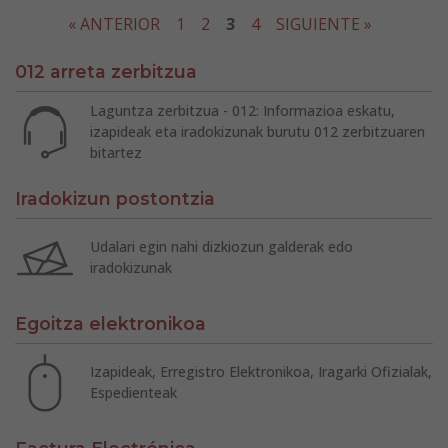
« ANTERIOR
1
2
3
4
SIGUIENTE »
012 arreta zerbitzua
Laguntza zerbitzua - 012: Informazioa eskatu,
izapideak eta iradokizunak burutu 012 zerbitzuaren
bitartez
Iradokizun postontzia
Udalari egin nahi dizkiozun galderak edo
iradokizunak
Egoitza elektronikoa
Izapideak, Erregistro Elektronikoa, Iragarki Ofizialak,
Espedienteak