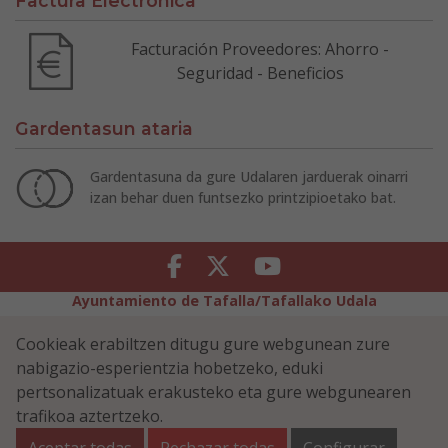
Factura Electrónica
Facturación Proveedores: Ahorro -
Seguridad - Beneficios
Gardentasun ataria
Gardentasuna da gure Udalaren jarduerak oinarri
izan behar duen funtsezko printzipioetako bat.
Facebook
Twitter
Youtube
Ayuntamiento de Tafalla/Tafallako Udala
Legezko Abisua
Pribatutasun-abisua
Cookieak erabiltzen ditugu gure webgunean zure
Erabilerreztasuna
Cookiei buruzko politika
nabigazio-esperientzia hobetzeko, eduki
Informazioaren Segurtasun-Politika
pertsonalizatuak erakusteko eta gure webgunearen
Plaza Navarra 5 - 31300 Tafalla (NAVARRA)
948 70 18 11
trafikoa aztertzeko.
ayuntamiento@tafalla.es