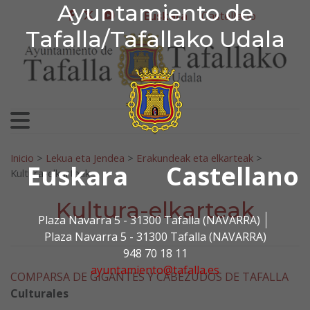
Ayuntamiento de Tafa
Ayuntamiento de
Ir al contenido
Euskara
Castellano
facebook
twitter
youtube
Tafalla/Tafallako Udala
Bilatu:
Inicio
>
Lekua eta Jendea
>
Erakundeak eta elkarteak
>
Euskara
Castellano
Kultura-elkarteak
Kultura-elkarteak
Plaza Navarra 5 - 31300 Tafalla (NAVARRA)
Plaza Navarra 5 - 31300 Tafalla (NAVARRA)
948 70 18 11
ayuntamiento@tafalla.es
COMPARSA DE GIGANTES Y CABEZUDOS DE TAFALLA
Culturales