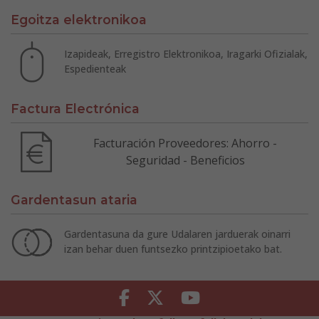
Egoitza elektronikoa
Izapideak, Erregistro Elektronikoa, Iragarki Ofizialak,
Espedienteak
Factura Electrónica
Facturación Proveedores: Ahorro -
Seguridad - Beneficios
Gardentasun ataria
Gardentasuna da gure Udalaren jarduerak oinarri
izan behar duen funtsezko printzipioetako bat.
Facebook
Twitter
Youtube