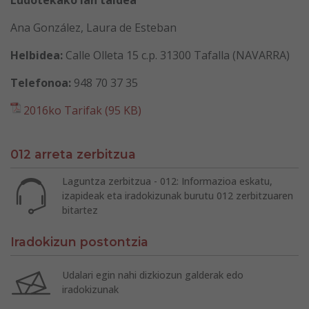
Ana González, Laura de Esteban
Helbidea:
Calle Olleta 15 c.p. 31300 Tafalla (NAVARRA)
Telefonoa:
948 70 37 35
2016ko Tarifak (95 KB)
012 arreta zerbitzua
Laguntza zerbitzua - 012: Informazioa eskatu,
izapideak eta iradokizunak burutu 012 zerbitzuaren
bitartez
Iradokizun postontzia
Udalari egin nahi dizkiozun galderak edo
iradokizunak