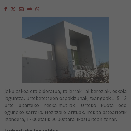
Facebook
Twitter
Email
Imprimir
Whatsapp
Joku askea eta bideratua, tailerrak, jai bereziak, eskola
laguntza, urtebetetzeen ospakizunak, txangoak … 5-12
urte bitarteko neska-mutilak. Urteko kuota edo
eguneko sarrera. Hezitzaile arituak. Irekita asteartetik
igandera, 17:00etatik 20:00etara, ikasturtean zehar.
Ludotekako lan taldea