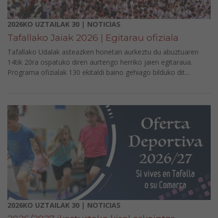
2026KO UZTAILAK 30 | NOTICIAS
Tafallako Jaiak 2026 | Egitarau ofiziala
Tafallako Udalak asteazken honetan aurkeztu du abuztuaren
14tik 20ra ospatuko diren aurtengo herriko jaien egitaraua.
Programa ofizialak 130 ekitaldi baino gehiago bilduko dit...
2026KO UZTAILAK 30 | NOTICIAS