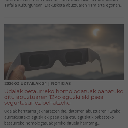
Tafalla Kulturgunean. Erakusketa abuztuaren 11ra arte egonen...
2026KO UZTAILAK 24 | NOTICIAS
Udalak betaurreko homologatuak banatuko
ditu abuztuaren 12ko eguzki eklipsea
segurtasunez behatzeko
Udalak herritarrei jakinarazten die, datorren abuztuaren 12rako
aurreikusitako eguzki eklipsea dela eta, eguzkitik babesteko
betaurreko homologatuak jarriko dituela herritar g...