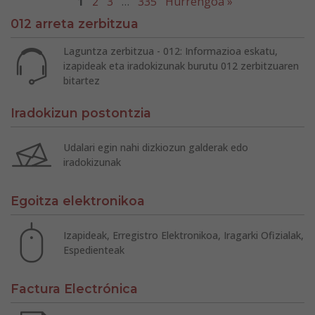
1
2
3
…
335
Hurrengoa »
012 arreta zerbitzua
Laguntza zerbitzua - 012: Informazioa eskatu,
izapideak eta iradokizunak burutu 012 zerbitzuaren
bitartez
Iradokizun postontzia
Udalari egin nahi dizkiozun galderak edo
iradokizunak
Egoitza elektronikoa
Izapideak, Erregistro Elektronikoa, Iragarki Ofizialak,
Espedienteak
Factura Electrónica