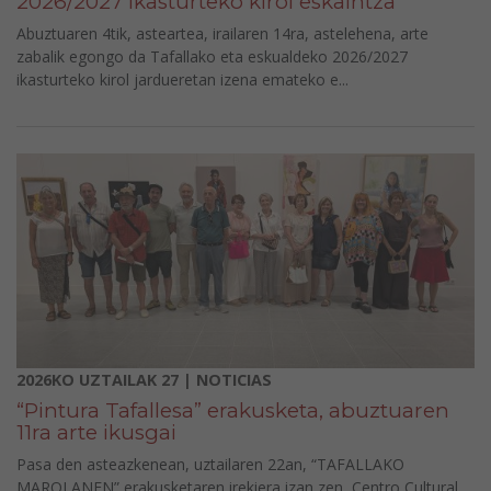
2026/2027 ikasturteko kirol eskaintza
Abuztuaren 4tik, asteartea, irailaren 14ra, astelehena, arte
zabalik egongo da Tafallako eta eskualdeko 2026/2027
ikasturteko kirol jardueretan izena emateko e...
2026KO UZTAILAK 27 | NOTICIAS
“Pintura Tafallesa” erakusketa, abuztuaren
11ra arte ikusgai
Pasa den asteazkenean, uztailaren 22an, “TAFALLAKO
MAROLANEN” erakusketaren irekiera izan zen, Centro Cultural