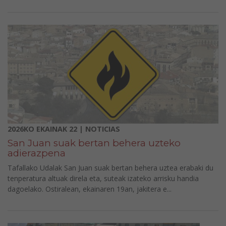
2026KO EKAINAK 22 | NOTICIAS
San Juan suak bertan behera uzteko
adierazpena
Tafallako Udalak San Juan suak bertan behera uztea erabaki du
tenperatura altuak direla eta, suteak izateko arrisku handia
dagoelako. Ostiralean, ekainaren 19an, jakitera e...