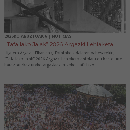
2026KO ABUZTUAK 6 | NOTICIAS
“Tafallako Jaiak” 2026 Argazki Lehiaketa
Higuera Argazki Elkarteak, Tafallako Udalaren babesarekin,
“Tafallako Jaiak” 2026 Argazki Lehiaketa antolatu du beste urte
batez. Aurkeztutako argazkiek 2026ko Tafallako J...