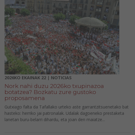
2026KO EKAINAK 22 | NOTICIAS
Nork nahi duzu 2026ko txupinazoa
botatzea? Bozkatu zure gustoko
proposamena
Gutxiago falta da Tafallako urteko aste garrantzitsuenetako bat
hasteko: herriko jai patronalak. Udalak dagoeneko prestaketa
lanetan buru-belarri dihardu, eta joan den maiatze...