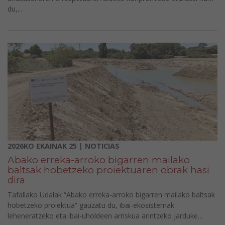
du,...
2026KO EKAINAK 25 | NOTICIAS
Abako erreka-arroko bigarren mailako
baltsak hobetzeko proiektuaren obrak hasi
dira
Tafallako Udalak “Abako erreka-arroko bigarren mailako baltsak
hobetzeko proiektua” gauzatu du, ibai-ekosistemak
leheneratzeko eta ibai-uholdeen arriskua arintzeko jarduke...