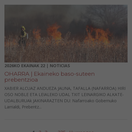
2026KO EKAINAK 22 | NOTICIAS
OHARRA | Ekaineko baso-suteen
prebentzioa
XABIER ALCUAZ ANDUEZA JAUNA, TAFALLA (NAFARROA) HIRI
OSO NOBLE ETA LEIALEKO UDAL TXIT LEINARGIKO ALKATE-
UDALBURUAk JAKINARAZTEN DU: Nafarroako Gobernuko
Larrialdi, Prebentz...