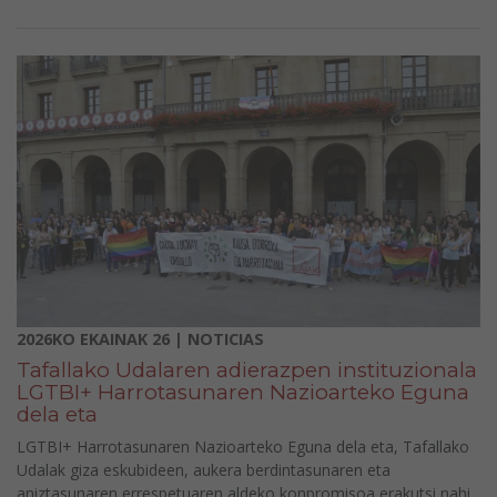
2026KO EKAINAK 26 | NOTICIAS
Tafallako Udalaren adierazpen instituzionala
LGTBI+ Harrotasunaren Nazioarteko Eguna
dela eta
LGTBI+ Harrotasunaren Nazioarteko Eguna dela eta, Tafallako
Udalak giza eskubideen, aukera berdintasunaren eta
aniztasunaren errespetuaren aldeko konpromisoa erakutsi nahi