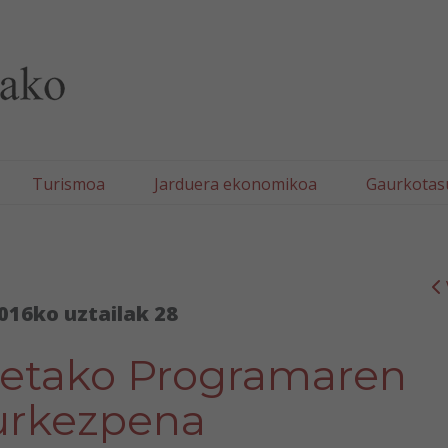
lla/Tafallako Udala
Turismoa
Jarduera ekonomikoa
Gaurkotas
016ko uztailak 28
tetako Programaren
urkezpena