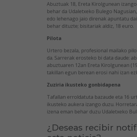
Abuztuak 18, Ereta Kirolgunean izango 
behar da Udaletxeko Bulego Nagusian,
edo lehenago jaio direnak apuntatu dai
behar dituzte; bisitariak aldiz, 18 euro.
Pilota
Urtero bezala, profesional mailako pil
da. Sarrerak erosteko bi data daude: ab
abuztuaren 12an Ereta Kirolgunean (19:0
takillan egun berean erosi nahi izan ez
Zuziria ikusteko gonbidapena
Tafallan erroldatuta bazaude eta 16 ur
ikusteko aukera izango duzu. Horretar
izena eman behar duzu Udaletxeko Bule
¿Deseas recibir noti