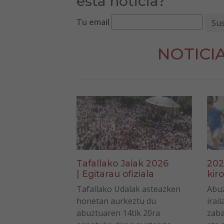
esta noticia?
Tu email
NOTICI
Tafallako Jaiak 2026
202
| Egitarau ofiziala
kir
Tafallako Udalak asteazken
Abuz
honetan aurkeztu du
irai
abuztuaren 14tik 20ra
zaba