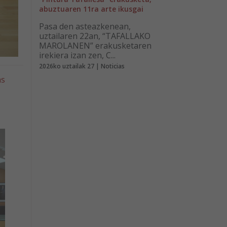
abuztuaren 11ra arte ikusgai
Pasa den asteazkenean,
uztailaren 22an, “TAFALLAKO
MAROLANEN” erakusketaren
irekiera izan zen, C...
2026ko uztailak 27 | Noticias
as