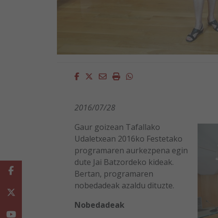
Facebook
Twitter
Email
Imprimir
Whatsapp
2016/07/28
Gaur goizean Tafallako
Udaletxean 2016ko Festetako
programaren aurkezpena egin
dute Jai Batzordeko kideak.
Facebook
Bertan, programaren
nobedadeak azaldu dituzte.
Twitter
Nobedadeak
Youtube