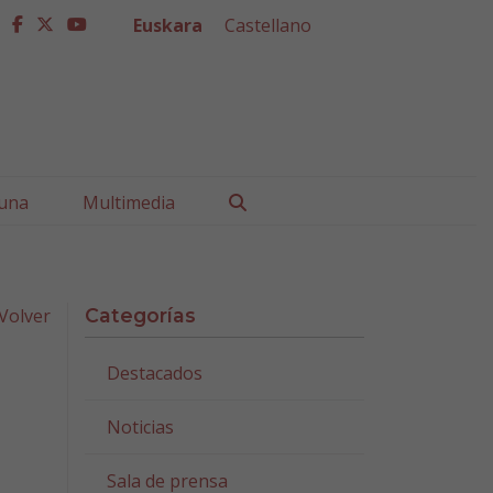
Euskara
Castellano
facebook
twitter
youtube
Buscar
una
Multimedia
Volver
Categorías
Destacados
Noticias
Sala de prensa