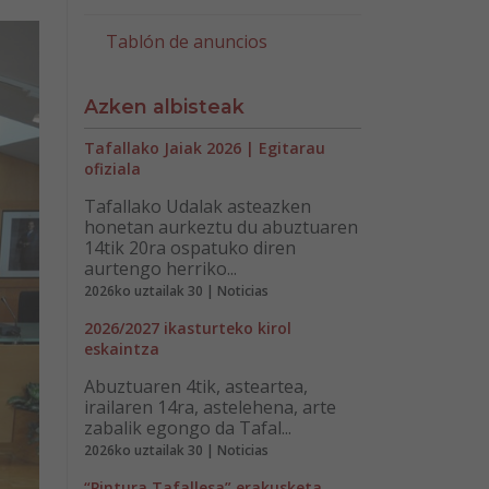
Tablón de anuncios
Azken albisteak
Tafallako Jaiak 2026 | Egitarau
ofiziala
Tafallako Udalak asteazken
honetan aurkeztu du abuztuaren
14tik 20ra ospatuko diren
aurtengo herriko...
2026ko uztailak 30 | Noticias
2026/2027 ikasturteko kirol
eskaintza
Abuztuaren 4tik, asteartea,
irailaren 14ra, astelehena, arte
zabalik egongo da Tafal...
2026ko uztailak 30 | Noticias
“Pintura Tafallesa” erakusketa,