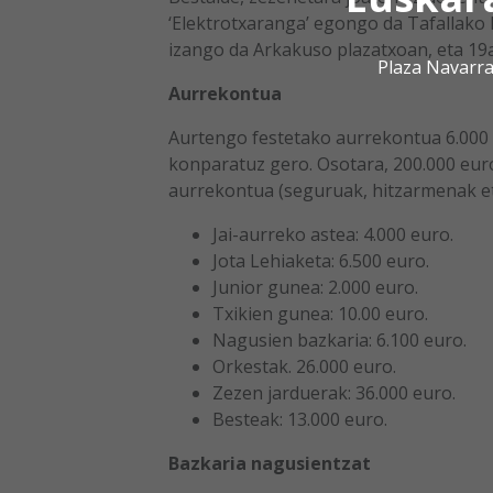
‘Elektrotxaranga’ egongo da Tafallako 
izango da Arkakuso plazatxoan, eta 19
Plaza Navarra
Aurrekontua
Aurtengo festetako aurrekontua 6.000 
konparatuz gero. Osotara, 200.000 eu
aurrekontua (seguruak, hitzarmenak eta
Jai-aurreko astea: 4.000 euro.
Jota Lehiaketa: 6.500 euro.
Junior gunea: 2.000 euro.
Txikien gunea: 10.00 euro.
Nagusien bazkaria: 6.100 euro.
Orkestak. 26.000 euro.
Zezen jarduerak: 36.000 euro.
Besteak: 13.000 euro.
Bazkaria nagusientzat