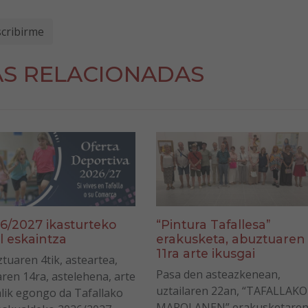
AS RELACIONADAS
6/2027 ikasturteko
“Pintura Tafallesa”
ol eskaintza
erakusketa, abuztuaren
11ra arte ikusgai
tuaren 4tik, asteartea,
Pasa den asteazkenean,
laren 14ra, astelehena, arte
uztailaren 22an, “TAFALLAKO
lik egongo da Tafallako
MAROLANEN” erakusketare