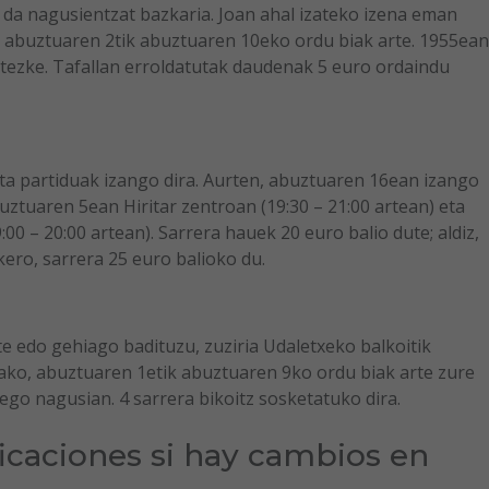
da nagusientzat bazkaria. Joan ahal izateko izena eman
 abuztuaren 2tik abuztuaren 10eko ordu biak arte. 1955ean
tezke. Tafallan erroldatutak daudenak 5 euro ordaindu
ota partiduak izango dira. Aurten, abuztuaren 16ean izango
uztuaren 5ean Hiritar zentroan (19:30 – 21:00 artean) eta
0 – 20:00 artean). Sarrera hauek 20 euro balio dute; aldiz,
kero, sarrera 25 euro balioko du.
te edo gehiago badituzu, zuziria Udaletxeko balkoitik
ako, abuztuaren 1etik abuztuaren 9ko ordu biak arte zure
go nagusian. 4 sarrera bikoitz sosketatuko dira.
ficaciones si hay cambios en