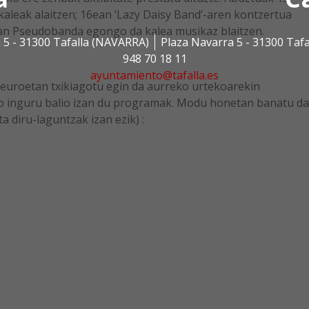
kaleak alaitzen; 16ean ‘Lazy Daisy Band’-aren kontzertua
an Pseudobanda egongo da kalea musikaz blaitzen.
 5 - 31300 Tafalla (NAVARRA)
Plaza Navarra 5 - 31300 Taf
948 70 18 11
ayuntamiento@tafalla.es
euroetan txikiagotu egin da aurreko urtekoarekin
ro inguru balio izan du programak. Modu honetan banatu da
 diru-laguntzak izan ezik) :