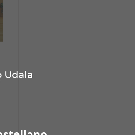
,
o Udala
a
astellano