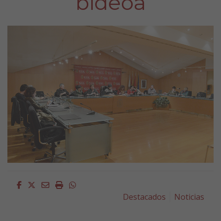
bideoa
Facebook
Twitter
Email
Imprimir
Whatsapp
Destacados
Noticias