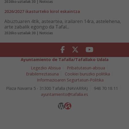
2026ko uztailak 30 | Noticias
2026/2027 ikasturteko kirol eskaintza
Abuztuaren 4tik, asteartea, irailaren 14ra, astelehena,
arte zabalik egongo da Tafal...
2026ko uztailak 30 | Noticias
Facebook
Twitter
Youtube
Ayuntamiento de Tafalla/Tafallako Udala
Legezko Abisua
Pribatutasun-abisua
Erabilerreztasuna
Cookiei buruzko politika
Informazioaren Segurtasun-Politika
Plaza Navarra 5 - 31300 Tafalla (NAVARRA)
948 70 18 11
ayuntamiento@tafalla.es