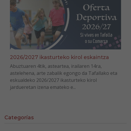
2026/2027 ikasturteko kirol eskaintza
Abuztuaren 4tik, asteartea, irailaren 14ra,
astelehena, arte zabalik egongo da Tafallako eta
eskualdeko 2026/2027 ikasturteko kirol
jardueretan izena emateko e...
Categorías