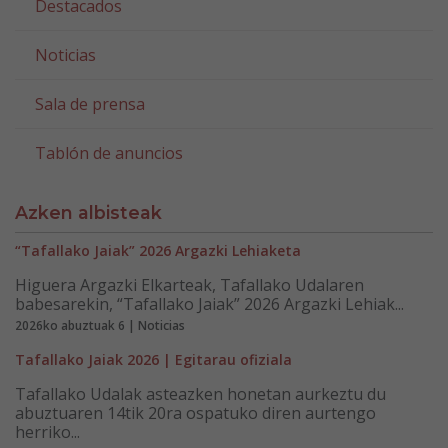
Destacados
Noticias
Sala de prensa
Tablón de anuncios
Azken albisteak
“Tafallako Jaiak” 2026 Argazki Lehiaketa
Higuera Argazki Elkarteak, Tafallako Udalaren
babesarekin, “Tafallako Jaiak” 2026 Argazki Lehiak...
2026ko abuztuak 6 | Noticias
Tafallako Jaiak 2026 | Egitarau ofiziala
Tafallako Udalak asteazken honetan aurkeztu du
abuztuaren 14tik 20ra ospatuko diren aurtengo
herriko...