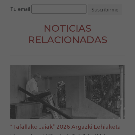
Tu email
NOTICIAS
RELACIONADAS
“Tafallako Jaiak” 2026 Argazki Lehiaketa