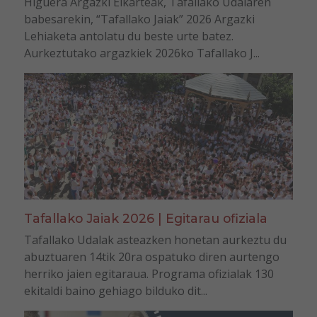
Higuera Argazki Elkarteak, Tafallako Udalaren
babesarekin, “Tafallako Jaiak” 2026 Argazki
Lehiaketa antolatu du beste urte batez.
Aurkeztutako argazkiek 2026ko Tafallako J...
Tafallako Jaiak 2026 | Egitarau ofiziala
Tafallako Udalak asteazken honetan aurkeztu du
abuztuaren 14tik 20ra ospatuko diren aurtengo
herriko jaien egitaraua. Programa ofizialak 130
ekitaldi baino gehiago bilduko dit...