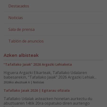
Destacados
Noticias
Sala de prensa
Tablón de anuncios
Azken albisteak
“Tafallako Jaiak” 2026 Argazki Lehiaketa
Higuera Argazki Elkarteak, Tafallako Udalaren
babesarekin, “Tafallako Jaiak” 2026 Argazki Lehiak...
2026ko abuztuak 6 | Noticias
Tafallako Jaiak 2026 | Egitarau ofiziala
Tafallako Udalak asteazken honetan aurkeztu du
abuztuaren 14tik 20ra ospatuko diren aurtengo