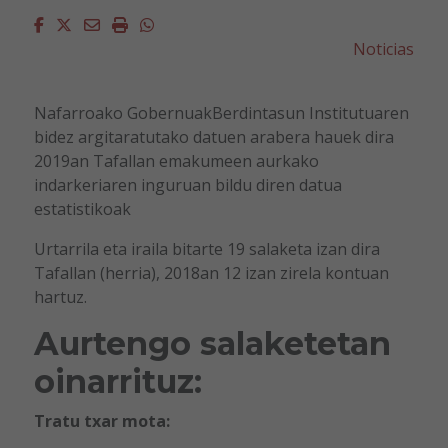
Facebook
Twitter
Email
Imprimir
Whatsapp
Noticias
Nafarroako GobernuakBerdintasun Institutuaren
bidez argitaratutako datuen arabera hauek dira
2019an Tafallan emakumeen aurkako
indarkeriaren inguruan bildu diren datua
estatistikoak
Urtarrila eta iraila bitarte 19 salaketa izan dira
Tafallan (herria), 2018an 12 izan zirela kontuan
hartuz.
Aurtengo salaketetan
oinarrituz:
Tratu txar mota: