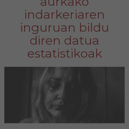
aurkako
indarkeriaren
inguruan bildu
diren datua
estatistikoak