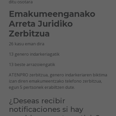
ditu osotara
Emakumeenganako
Arreta Juridiko
Zerbitzua
26 kasu eman dira
13 genero indarkeriagatik
13 beste arrazoiengatik
ATENPRO zerbitzua, genero indarkeriaren biktima
izan diren emakumeentzako telefono zerbitzua,
egun 5 pertsonek erabiltzen dute.
¿Deseas recibir
notificaciones si hay