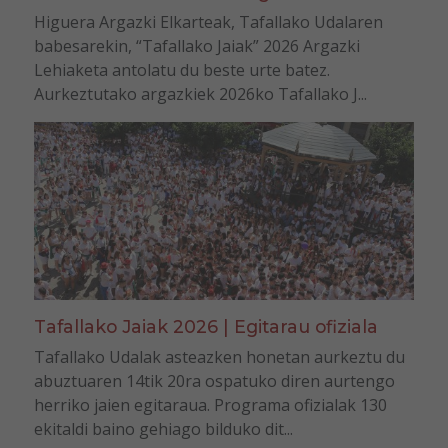
Higuera Argazki Elkarteak, Tafallako Udalaren
babesarekin, “Tafallako Jaiak” 2026 Argazki
Lehiaketa antolatu du beste urte batez.
Aurkeztutako argazkiek 2026ko Tafallako J...
Tafallako Jaiak 2026 | Egitarau ofiziala
Tafallako Udalak asteazken honetan aurkeztu du
abuztuaren 14tik 20ra ospatuko diren aurtengo
herriko jaien egitaraua. Programa ofizialak 130
ekitaldi baino gehiago bilduko dit...