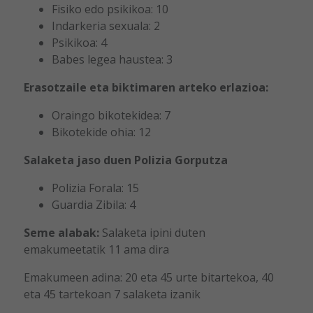
Fisiko edo psikikoa: 10
Indarkeria sexuala: 2
Psikikoa: 4
Babes legea haustea: 3
Erasotzaile eta biktimaren arteko erlazioa:
Oraingo bikotekidea: 7
Bikotekide ohia: 12
Salaketa jaso duen Polizia Gorputza
Polizia Forala: 15
Guardia Zibila: 4
Seme alabak:
Salaketa ipini duten
emakumeetatik 11 ama dira
Emakumeen adina: 20 eta 45 urte bitartekoa, 40
eta 45 tartekoan 7 salaketa izanik