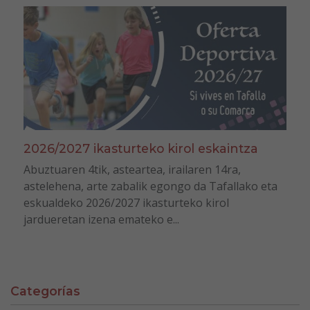
2026/2027 ikasturteko kirol eskaintza
Abuztuaren 4tik, asteartea, irailaren 14ra,
astelehena, arte zabalik egongo da Tafallako eta
eskualdeko 2026/2027 ikasturteko kirol
jardueretan izena emateko e...
Categorías