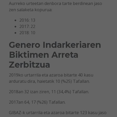
Aurreko urteetan denbora tarte berdinean jaso
zen salaketa kopurua:
2016: 13
2017: 22
2018: 10
Genero Indarkeriaren
Biktimen Arreta
Zerbitzua
2019ko urtarrila eta azaroa bitarte 40 kasu
arduratu dira, haietatik 10 (%25) Tafallan.
2018an 32 izan ziren, 11 (34,4%) Tafallan.
2017an 64, 17 (%26) Tafallan.
GIBAZ-k urtarrila eta azaroa bitarte 123 kasu jaso