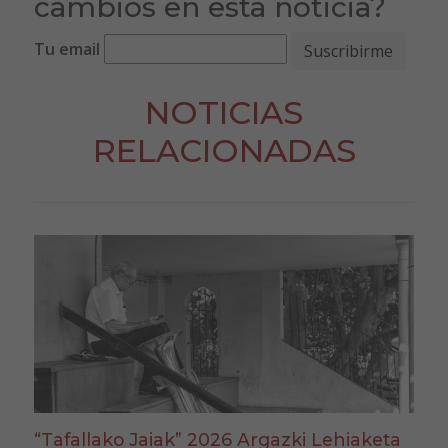
cambios en esta noticia?
Tu email
NOTICIAS
RELACIONADAS
“Tafallako Jaiak” 2026 Argazki Lehiaketa