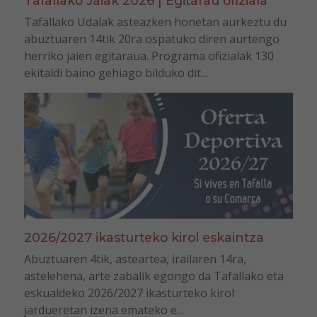
Tafallako Jaiak 2026 | Egitarau ofiziala
Tafallako Udalak asteazken honetan aurkeztu du
abuztuaren 14tik 20ra ospatuko diren aurtengo
herriko jaien egitaraua. Programa ofizialak 130
ekitaldi baino gehiago bilduko dit...
2026/2027 ikasturteko kirol eskaintza
Abuztuaren 4tik, asteartea, irailaren 14ra,
astelehena, arte zabalik egongo da Tafallako eta
eskualdeko 2026/2027 ikasturteko kirol
jardueretan izena emateko e...