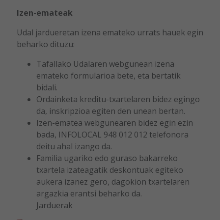
Izen-emateak
Udal jardueretan izena emateko urrats hauek egin
beharko dituzu:
Tafallako Udalaren webgunean izena
emateko formularioa bete, eta bertatik
bidali.
Ordainketa kreditu-txartelaren bidez egingo
da, inskripzioa egiten den unean bertan.
Izen-ematea webgunearen bidez egin ezin
bada, INFOLOCAL 948 012 012 telefonora
deitu ahal izango da.
Familia ugariko edo guraso bakarreko
txartela izateagatik deskontuak egiteko
aukera izanez gero, dagokion txartelaren
argazkia erantsi beharko da.
Jarduerak