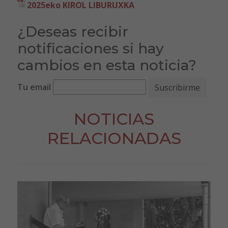
2025eko KIROL LIBURUXKA
¿Deseas recibir
notificaciones si hay
cambios en esta noticia?
Tu email
NOTICIAS
RELACIONADAS