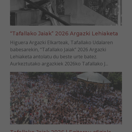
“Tafallako Jaiak” 2026 Argazki Lehiaketa
Higuera Argazki Elkarteak, Tafallako Udalaren
babesarekin, “Tafallako Jaiak” 2026 Argazki
Lehiaketa antolatu du beste urte batez.
Aurkeztutako argazkiek 2026ko Tafallako J...