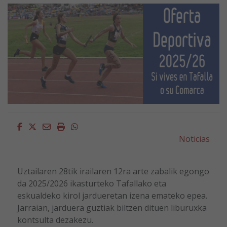
Facebook
Twitter
Email
Imprimir
Whatsapp
Noticias
Uztailaren 28tik irailaren 12ra arte zabalik egongo
da 2025/2026 ikasturteko Tafallako eta
eskualdeko kirol jardueretan izena emateko epea.
Jarraian, jarduera guztiak biltzen dituen liburuxka
kontsulta dezakezu.