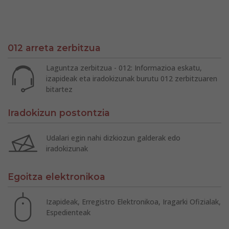
012 arreta zerbitzua
Laguntza zerbitzua - 012: Informazioa eskatu,
izapideak eta iradokizunak burutu 012 zerbitzuaren
bitartez
Iradokizun postontzia
Udalari egin nahi dizkiozun galderak edo
iradokizunak
Egoitza elektronikoa
Izapideak, Erregistro Elektronikoa, Iragarki Ofizialak,
Espedienteak