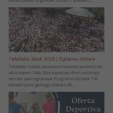
Aurkeztutako argazkiek 2026ko Tafallako J...
Tafallako Jaiak 2026 | Egitarau ofiziala
Tafallako Udalak asteazken honetan aurkeztu du
abuztuaren 14tik 20ra ospatuko diren aurtengo
herriko jaien egitaraua. Programa ofizialak 130
ekitaldi baino gehiago bilduko dit...