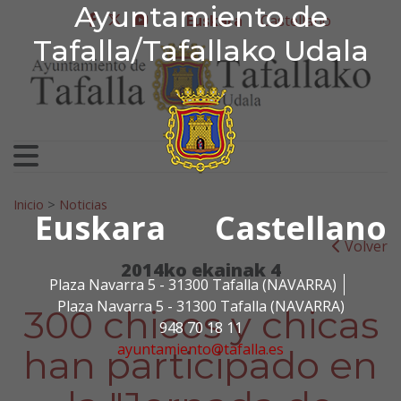
Ayuntamiento de Tafa
Ayuntamiento de
Ir al contenido
Euskara
Castellano
facebook
twitter
youtube
Tafalla/Tafallako Udala
Bilatu:
Inicio
>
Noticias
Euskara
Castellano
Volver
2014ko ekainak 4
Plaza Navarra 5 - 31300 Tafalla (NAVARRA)
Plaza Navarra 5 - 31300 Tafalla (NAVARRA)
300 chicos y chicas
948 70 18 11
ayuntamiento@tafalla.es
han participado en