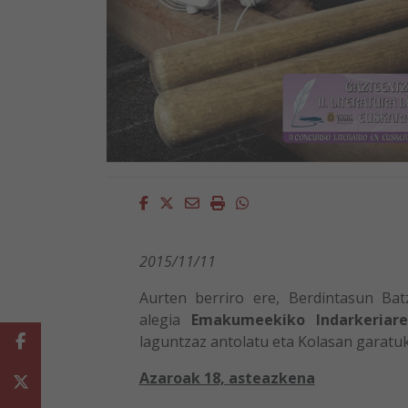
Facebook
Twitter
Email
Imprimir
Whatsapp
2015/11/11
Aurten berriro ere, Berdintasun Ba
alegia
Emakumeekiko Indarkeriar
laguntzaz antolatu eta Kolasan garatuk
Facebook
Azaroak 18, asteazkena
Twitter