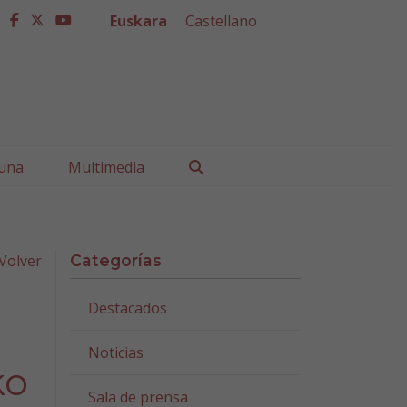
Euskara
Castellano
facebook
twitter
youtube
Buscar
una
Multimedia
Volver
Categorías
Destacados
Noticias
ko
Sala de prensa