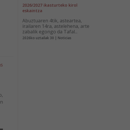
2026/2027 ikasturteko kirol
eskaintza
Abuztuaren 4tik, asteartea,
irailaren 14ra, astelehena, arte
zabalik egongo da Tafal...
2026ko uztailak 30 | Noticias
as
o,
en