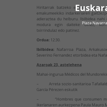
Euskar
Hiritarrak batzeko ekimena da hau
emakumeekiko indarkeriaren gaitzez
adieraztea du helburu. Ibilbidea nahi
Plaza Navarra
modura egin daiteke: oinez, korri
txirrindulaz edo patinez.
Ordua:
12:30.
Ibilbidea:
Nafarroa Plaza, Arkakusoe
Severino Fernandez etorbidea eta Nafa
Azaroak 23, astelehena
Mahai-ingurua Médicos del Mundoreki
– Arreta sozio-sanitarioa Tafallald
García Pérezen eskutik
– “Hombres que consumen mujeres
ikerlanaren aurkezpena Paula Mauro M