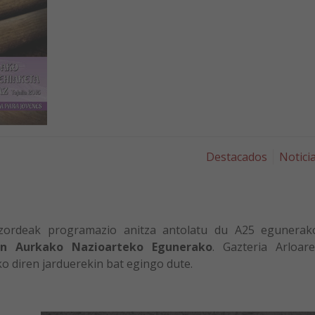
Destacados
Notici
tzordeak programazio anitza antolatu du A25 egunerak
en Aurkako Nazioarteko Egunerako
. Gazteria Arloar
o diren jarduerekin bat egingo dute.