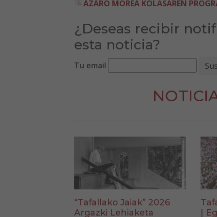
AZARO MOREA KOLASAREN PROGRA
¿Deseas recibir noti
esta noticia?
Tu email
NOTICI
“Tafallako Jaiak” 2026
Taf
Argazki Lehiaketa
| Eg