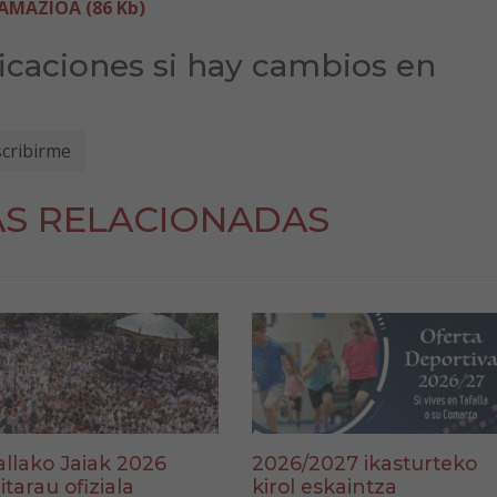
MAZIOA (86 Kb)
ficaciones si hay cambios en
AS RELACIONADAS
allako Jaiak 2026
2026/2027 ikasturteko
itarau ofiziala
kirol eskaintza