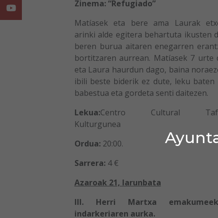
Zinema: “Refugiado”
Youtube
Matíasek eta bere ama Laurak etxe
arinki alde egitera behartuta ikusten 
beren burua aitaren enegarren eran
bortitzaren aurrean. Matíasek 7 urte 
eta Laura haurdun dago, baina norae
ibili beste biderik ez dute, leku baten 
babestua eta gordeta senti daitezen.
Lekua:
Centro Cultural Tafa
Kulturgunea
Ayunta
Ordua:
20:00.
Sarrera:
4 €
Azaroak 21, larunbata
III. Herri Martxa emakumeek
indarkeriaren aurka.