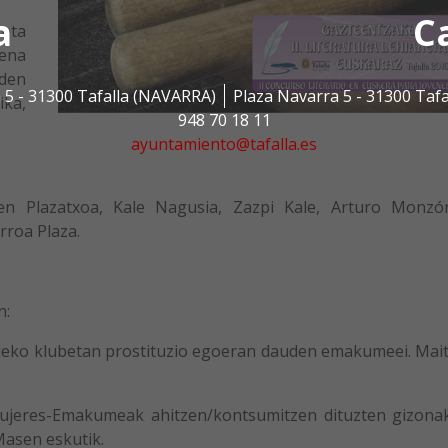
a
C
 eta
pena
 den
 5 - 31300 Tafalla (NAVARRA)
Plaza Navarra 5 - 31300 Taf
ka,
948 70 18 11
ayuntamiento@tafalla.es
n Plazatxoa, Kale Nagusia, Zazpi Kale, Arturo Monzó
rroa Plaza.
n:
eko klubetan prostituzio egoeran dauden emakumeei. Mai
-Emakumeak ahitzen/kontsumitzen dituzten gizona
asen eskutik.