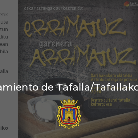
tik
dute
tzun
ditu
zean
bila
lla
miento de Tafalla/Tafallak
iko