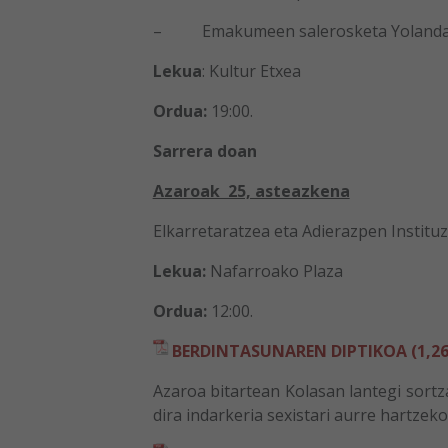
– Emakumeen salerosketa Yolanda Ro
Lekua
: Kultur Etxea
Ordua:
19:00.
Sarrera doan
Azaroak 25, asteazkena
Elkarretaratzea eta Adierazpen Institu
Lekua:
Nafarroako Plaza
Ordua:
12:00.
BERDINTASUNAREN DIPTIKOA (1,26
Azaroa bitartean Kolasan lantegi sortza
dira indarkeria sexistari aurre hartzek