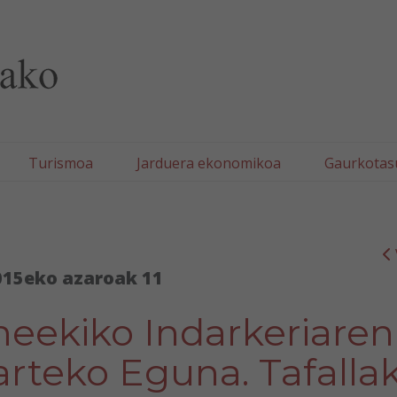
lla/Tafallako Udala
Turismoa
Jarduera ekonomikoa
Gaurkotas
015eko azaroak 11
ekiko Indarkeriaren
rteko Eguna. Tafalla