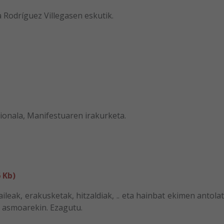
dríguez Villegasen eskutik.
zionala, Manifestuaren irakurketa.
 Kb)
ileak, erakusketak, hitzaldiak, .. eta hainbat ekimen antola
o asmoarekin. Ezagutu.