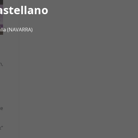
astellano
alla (NAVARRA)
n,
te
k”