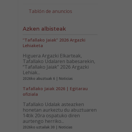
Tablón de anuncios
Azken albisteak
“Tafallako Jaiak” 2026 Argazki
Lehiaketa
Higuera Argazki Elkarteak,
Tafallako Udalaren babesarekin,
“Tafallako Jaiak” 2026 Argazki
Lehiak...
2026ko abuztuak 6 | Noticias
Tafallako Jaiak 2026 | Egitarau
ofiziala
Tafallako Udalak asteazken
honetan aurkeztu du abuztuaren
14tik 20ra ospatuko diren
aurtengo herriko...
2026ko uztailak 30 | Noticias