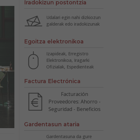
Iradokizun postontzia
Udalari egin nahi dizkiozun
galderak edo iradokizunak
Egoitza elektronikoa
Izapideak, Erregistro
Elektronikoa, Iragarki
Ofizialak, Espedienteak
Factura Electrónica
Facturación
Proveedores: Ahorro -
Seguridad - Beneficios
Gardentasun ataria
Gardentasuna da gure