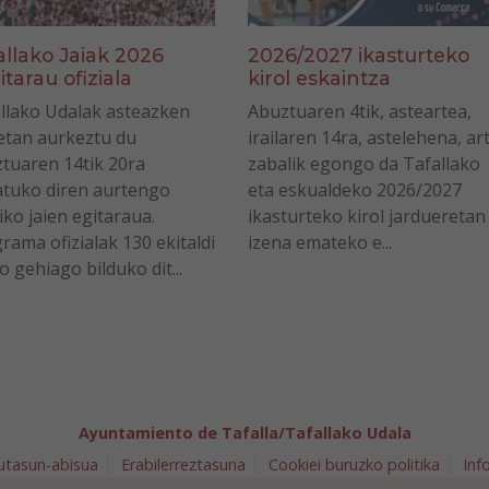
allako Jaiak 2026
2026/2027 ikasturteko
itarau ofiziala
kirol eskaintza
llako Udalak asteazken
Abuztuaren 4tik, asteartea,
tan aurkeztu du
irailaren 14ra, astelehena, ar
tuaren 14tik 20ra
zabalik egongo da Tafallako
tuko diren aurtengo
eta eskualdeko 2026/2027
iko jaien egitaraua.
ikasturteko kirol jardueretan
rama ofizialak 130 ekitaldi
izena emateko e...
o gehiago bilduko dit...
Ayuntamiento de Tafalla/Tafallako Udala
utasun-abisua
Erabilerreztasuna
Cookiei buruzko politika
Inf