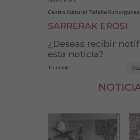
Centro Cultural Tafalla Kulturgunea 
SARRERAK EROSI
¿Deseas recibir noti
esta noticia?
Tu email
NOTICI