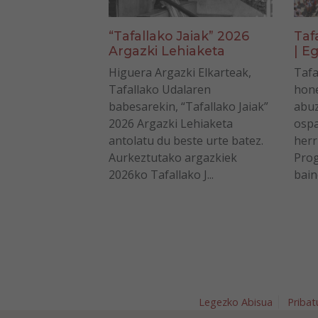
“Tafallako Jaiak” 2026
Taf
Argazki Lehiaketa
| Eg
Higuera Argazki Elkarteak,
Tafa
Tafallako Udalaren
hone
babesarekin, “Tafallako Jaiak”
abuz
2026 Argazki Lehiaketa
ospa
antolatu du beste urte batez.
herr
Aurkeztutako argazkiek
Prog
2026ko Tafallako J...
bain
Legezko Abisua
Pribat