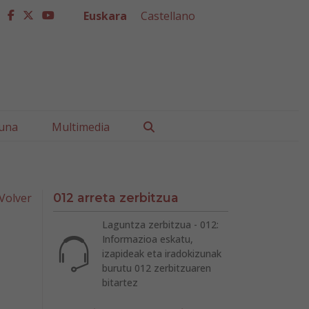
Euskara
Castellano
facebook
twitter
youtube
Buscar
una
Multimedia
Volver
012 arreta zerbitzua
Laguntza zerbitzua - 012:
Informazioa eskatu,
izapideak eta iradokizunak
burutu 012 zerbitzuaren
bitartez