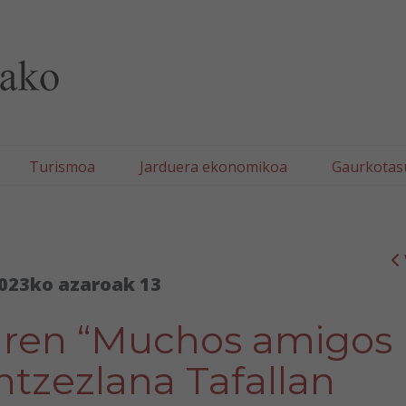
lla/Tafallako Udala
Turismoa
Jarduera ekonomikoa
Gaurkotas
023ko azaroak 13
aren “Muchos amigos
ntzezlana Tafallan