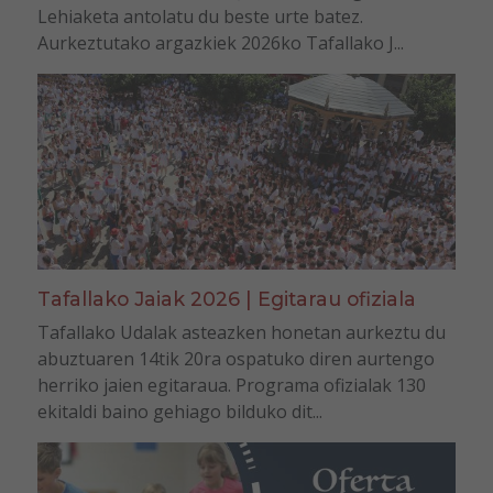
Lehiaketa antolatu du beste urte batez.
Aurkeztutako argazkiek 2026ko Tafallako J...
Tafallako Jaiak 2026 | Egitarau ofiziala
Tafallako Udalak asteazken honetan aurkeztu du
abuztuaren 14tik 20ra ospatuko diren aurtengo
herriko jaien egitaraua. Programa ofizialak 130
ekitaldi baino gehiago bilduko dit...