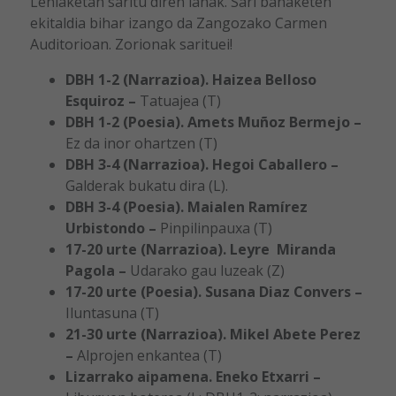
Lehiaketan saritu diren lanak. Sari banaketen
ekitaldia bihar izango da Zangozako Carmen
Auditorioan. Zorionak sarituei!
DBH 1-2 (Narrazioa). Haizea Belloso
Esquiroz –
Tatuajea (T)
DBH 1-2 (Poesia). Amets Muñoz Bermejo –
Ez da inor ohartzen (T)
DBH 3-4 (Narrazioa). Hegoi Caballero –
Galderak bukatu dira (L).
DBH 3-4 (Poesia). Maialen Ramírez
Urbistondo –
Pinpilinpauxa (T)
17-20 urte (Narrazioa). Leyre Miranda
Pagola –
Udarako gau luzeak (Z)
17-20 urte (Poesia). Susana Diaz Convers –
Iluntasuna (T)
21-30 urte (Narrazioa). Mikel Abete Perez
–
Alprojen enkantea (T)
Lizarrako aipamena. Eneko Etxarri –