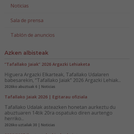
Noticias
Sala de prensa
Tablón de anuncios
Azken albisteak
“Tafallako Jaiak” 2026 Argazki Lehiaketa
Higuera Argazki Elkarteak, Tafallako Udalaren
babesarekin, “Tafallako Jaiak” 2026 Argazki Lehiak...
2026ko abuztuak 6 | Noticias
Tafallako Jaiak 2026 | Egitarau ofiziala
Tafallako Udalak asteazken honetan aurkeztu du
abuztuaren 14tik 20ra ospatuko diren aurtengo
herriko...
2026ko uztailak 30 | Noticias