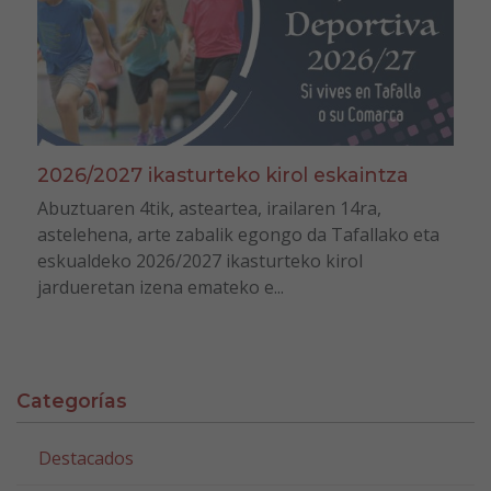
2026/2027 ikasturteko kirol eskaintza
Abuztuaren 4tik, asteartea, irailaren 14ra,
astelehena, arte zabalik egongo da Tafallako eta
eskualdeko 2026/2027 ikasturteko kirol
jardueretan izena emateko e...
Categorías
Destacados