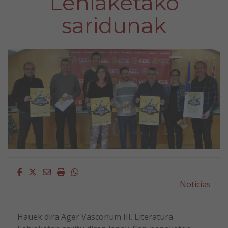
Lehiaketako
saridunak
Facebook
Twitter
Email
Imprimir
Whatsapp
Noticias
Hauek dira Ager Vasconum III. Literatura