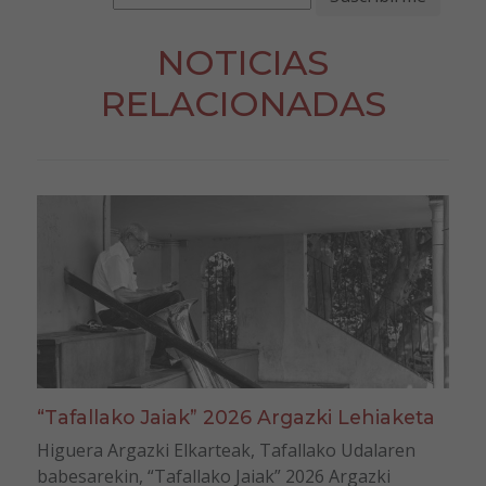
NOTICIAS
RELACIONADAS
“Tafallako Jaiak” 2026 Argazki Lehiaketa
Higuera Argazki Elkarteak, Tafallako Udalaren
babesarekin, “Tafallako Jaiak” 2026 Argazki