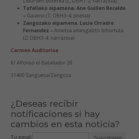
Liburuen boterea (L; DBH1-2; narrazioa).
Tafallako aipamena. Ane Guillen Recalde
–
Gauero (T; DBH3-4; poesia)
Zangozako aipamena. Lucia Orradre
Fernandez –
Ametsa amesgaizto bihurtuta
(Z; DBH3-4; narrazioa)
Carmen Auditorioa
K/ Alfonso el Batallador 20
31400 Sangüesa/Zangoza
¿Deseas recibir
notificaciones si hay
cambios en esta noticia?
Tu email