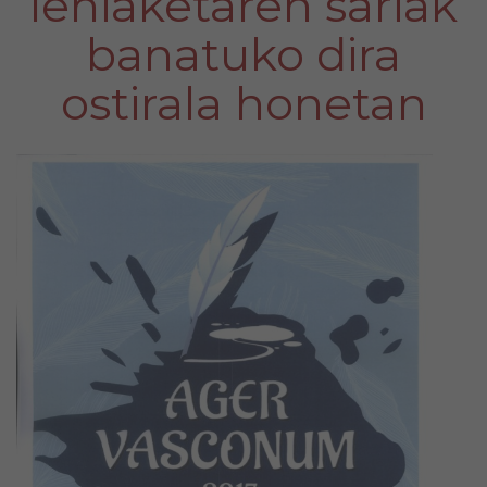
lehiaketaren sariak
banatuko dira
ostirala honetan