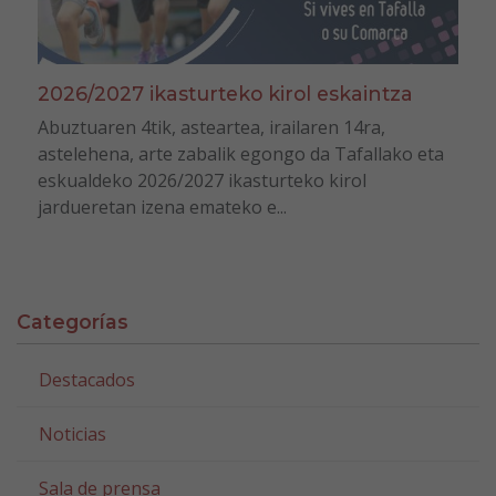
2026/2027 ikasturteko kirol eskaintza
Abuztuaren 4tik, asteartea, irailaren 14ra,
astelehena, arte zabalik egongo da Tafallako eta
eskualdeko 2026/2027 ikasturteko kirol
jardueretan izena emateko e...
Categorías
Destacados
Noticias
Sala de prensa