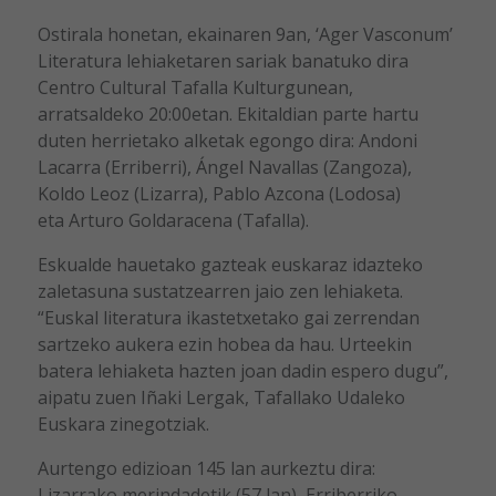
Ostirala honetan, ekainaren 9an, ‘Ager Vasconum’
Literatura lehiaketaren sariak banatuko dira
Centro Cultural Tafalla Kulturgunean,
arratsaldeko 20:00etan. Ekitaldian parte hartu
duten herrietako alketak egongo dira: Andoni
Lacarra (Erriberri), Ángel Navallas (Zangoza),
Koldo Leoz (Lizarra), Pablo Azcona (Lodosa)
eta Arturo Goldaracena (Tafalla).
Eskualde hauetako gazteak euskaraz idazteko
zaletasuna sustatzearren jaio zen lehiaketa.
“Euskal literatura ikastetxetako gai zerrendan
sartzeko aukera ezin hobea da hau. Urteekin
batera lehiaketa hazten joan dadin espero dugu”,
aipatu zuen Iñaki Lergak, Tafallako Udaleko
Euskara zinegotziak.
Aurtengo edizioan 145 lan aurkeztu dira:
Lizarrako merindadetik (57 lan), Erriberriko