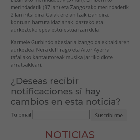
merindadetik (87 lan) eta Zangozako merindadetik
2 lan iritsi dira. Gaiak ere anitzak izan dira,
kontuan hartuta idazlanak idazteko eta
aurkezteko epea estu-estua izan dela.
Karmele Gurbindo abeslaria izango da ekitaldiaren
aurkezlea; Nera del Frago eta Aitor Ayerra
tafallako kantautoreak musika jarriko diote
arratsaldeari.
¿Deseas recibir
notificaciones si hay
cambios en esta noticia?
Tu email
NOTICIAS