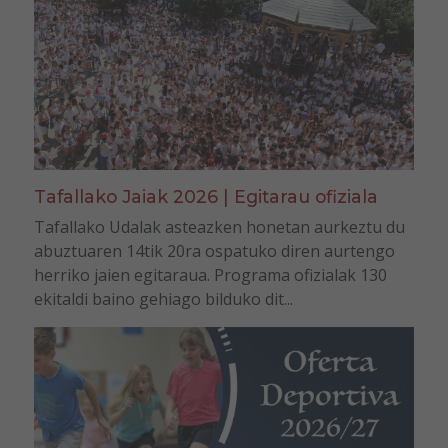
Tafallako Jaiak 2026 | Egitarau ofiziala
Tafallako Udalak asteazken honetan aurkeztu du
abuztuaren 14tik 20ra ospatuko diren aurtengo
herriko jaien egitaraua. Programa ofizialak 130
ekitaldi baino gehiago bilduko dit...