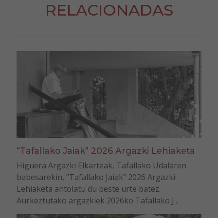
RELACIONADAS
“Tafallako Jaiak” 2026 Argazki Lehiaketa
Higuera Argazki Elkarteak, Tafallako Udalaren
babesarekin, “Tafallako Jaiak” 2026 Argazki
Lehiaketa antolatu du beste urte batez.
Aurkeztutako argazkiek 2026ko Tafallako J...