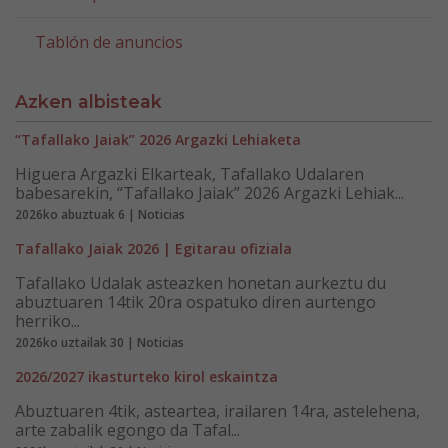
Tablón de anuncios
Azken albisteak
“Tafallako Jaiak” 2026 Argazki Lehiaketa
Higuera Argazki Elkarteak, Tafallako Udalaren
babesarekin, “Tafallako Jaiak” 2026 Argazki Lehiak...
2026ko abuztuak 6 | Noticias
Tafallako Jaiak 2026 | Egitarau ofiziala
Tafallako Udalak asteazken honetan aurkeztu du
abuztuaren 14tik 20ra ospatuko diren aurtengo
herriko...
2026ko uztailak 30 | Noticias
2026/2027 ikasturteko kirol eskaintza
Abuztuaren 4tik, asteartea, irailaren 14ra, astelehena,
arte zabalik egongo da Tafal...