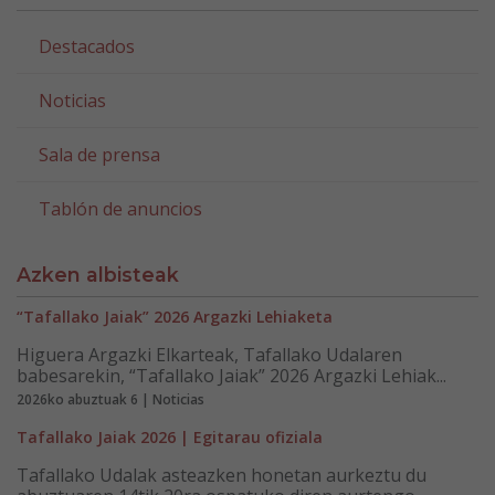
Destacados
Noticias
Sala de prensa
Tablón de anuncios
Azken albisteak
“Tafallako Jaiak” 2026 Argazki Lehiaketa
Higuera Argazki Elkarteak, Tafallako Udalaren
babesarekin, “Tafallako Jaiak” 2026 Argazki Lehiak...
2026ko abuztuak 6 | Noticias
Tafallako Jaiak 2026 | Egitarau ofiziala
Tafallako Udalak asteazken honetan aurkeztu du