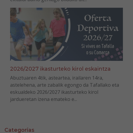
2026/2027 ikasturteko kirol eskaintza
Abuztuaren 4tik, asteartea, irailaren 14ra,
astelehena, arte zabalik egongo da Tafallako eta
eskualdeko 2026/2027 ikasturteko kirol
jardueretan izena emateko e...
Categorías