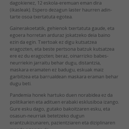
dagokienez, 12 eskola-eremuan eman dira
(ikasleak). Espero dezagun laster haurren adin-
tarte osoa txertatuta egotea.
Gainerakoetatik, gehienok txertatuta gaude, eta
egoera horretan arduraz jokatzeko deia baino
ezin da egin. Txertoak ez digu kutsatzea
eragozten, eta beste pertsona batzuk kutsatzea
ere ez du eragozten; beraz, oinarrizko babes-
neurriekin jarraitu behar dugu, distantzia,
maskara eramaten ez badugu, eskuak maiz
garbitzea eta barrualdean maskara eraman behar
dugu beti.
Pandemia honek hartuko duen norabidea ez da
politikarien eta adituen erabaki esklusiboa izango.
Gure esku dago, gutako bakoitzaren esku, eta
osasun-neurriak betetzeko dugun
erantzukizunaren, pazientziaren eta diziplinaren