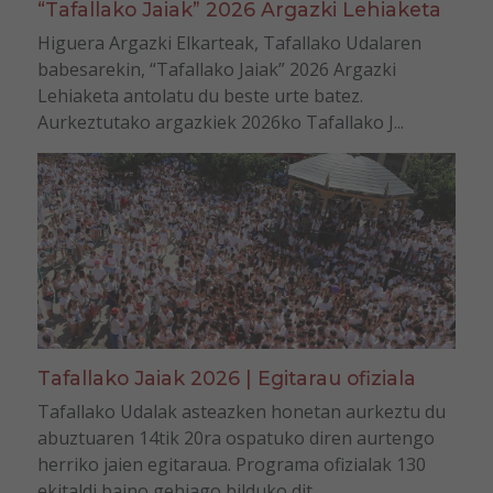
“Tafallako Jaiak” 2026 Argazki Lehiaketa
Higuera Argazki Elkarteak, Tafallako Udalaren
babesarekin, “Tafallako Jaiak” 2026 Argazki
Lehiaketa antolatu du beste urte batez.
Aurkeztutako argazkiek 2026ko Tafallako J...
Tafallako Jaiak 2026 | Egitarau ofiziala
Tafallako Udalak asteazken honetan aurkeztu du
abuztuaren 14tik 20ra ospatuko diren aurtengo
herriko jaien egitaraua. Programa ofizialak 130
ekitaldi baino gehiago bilduko dit...