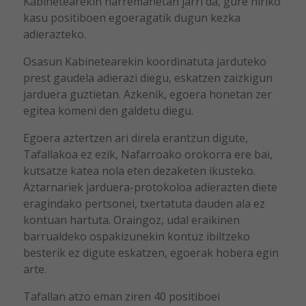
Kabinetearekin harremanetan jarri da, gure hiriko
kasu positiboen egoeragatik dugun kezka
adierazteko.
Osasun Kabinetearekin koordinatuta jarduteko
prest gaudela adierazi diegu, eskatzen zaizkigun
jarduera guztietan. Azkenik, egoera honetan zer
egitea komeni den galdetu diegu.
Egoera aztertzen ari direla erantzun digute,
Tafallakoa ez ezik, Nafarroako orokorra ere bai,
kutsatze katea nola eten dezaketen ikusteko.
Aztarnariek jarduera-protokoloa adierazten diete
eragindako pertsonei, txertatuta dauden ala ez
kontuan hartuta. Oraingoz, udal eraikinen
barrualdeko ospakizunekin kontuz ibiltzeko
besterik ez digute eskatzen, egoerak hobera egin
arte.
Tafallan atzo eman ziren 40 positiboei