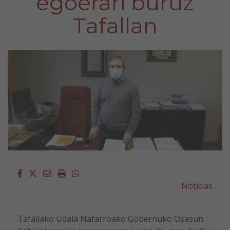
egoerari buruz
Tafallan
Facebook
Twitter
Email
Imprimir
Whatsapp
Noticias
Tafallako Udala Nafarroako Gobernuko Osasun