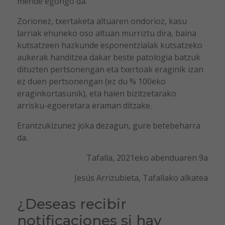
mende egongo da.
Zorionez, txertaketa altuaren ondorioz, kasu
larriak ehuneko oso altuan murriztu dira, baina
kutsatzeen hazkunde esponentzialak kutsatzeko
aukerak handitzea dakar beste patologia batzuk
dituzten pertsonengan eta txertoak eraginik izan
ez duen pertsonengan (ez du % 100eko
eraginkortasunik), eta haien bizitzetarako
arrisku-egoeretara eraman ditzake.
Erantzukizunez joka dezagun, gure betebeharra
da.
Tafalla, 2021eko abenduaren 9a
Jesús Arrizubieta, Tafallako alkatea
¿Deseas recibir
notificaciones si hay