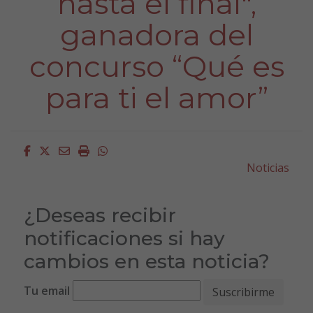
hasta el final",
ganadora del
concurso “Qué es
para ti el amor”
Facebook
Twitter
Email
Imprimir
Whatsapp
Noticias
¿Deseas recibir
notificaciones si hay
cambios en esta noticia?
Tu email