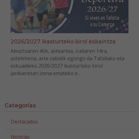
2026/2027 ikasturteko kirol eskaintza
Abuztuaren 4tik, asteartea, irailaren 14ra,
astelehena, arte zabalik egongo da Tafallako eta
eskualdeko 2026/2027 ikasturteko kirol
jardueretan izena emateko e...
Categorías
Destacados
Noticias