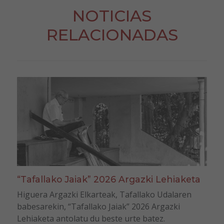
NOTICIAS
RELACIONADAS
“Tafallako Jaiak” 2026 Argazki Lehiaketa
Higuera Argazki Elkarteak, Tafallako Udalaren
babesarekin, “Tafallako Jaiak” 2026 Argazki
Lehiaketa antolatu du beste urte batez.