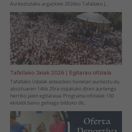
Aurkeztutako argazkiek 2026ko Tafallako J...
Tafallako Jaiak 2026 | Egitarau ofiziala
Tafallako Udalak asteazken honetan aurkeztu du
abuztuaren 14tik 20ra ospatuko diren aurtengo
herriko jaien egitaraua. Programa ofizialak 130
ekitaldi baino gehiago bilduko dit...