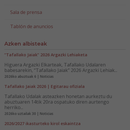
Sala de prensa
Tablón de anuncios
Azken albisteak
“Tafallako Jaiak” 2026 Argazki Lehiaketa
Higuera Argazki Elkarteak, Tafallako Udalaren
babesarekin, “Tafallako Jaiak” 2026 Argazki Lehiak...
2026ko abuztuak 6 | Noticias
Tafallako Jaiak 2026 | Egitarau ofiziala
Tafallako Udalak asteazken honetan aurkeztu du
abuztuaren 14tik 20ra ospatuko diren aurtengo
herriko...
2026ko uztailak 30 | Noticias
2026/2027 ikasturteko kirol eskaintza