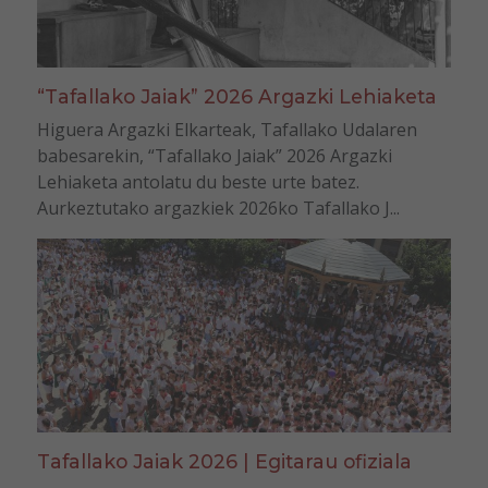
“Tafallako Jaiak” 2026 Argazki Lehiaketa
Higuera Argazki Elkarteak, Tafallako Udalaren
babesarekin, “Tafallako Jaiak” 2026 Argazki
Lehiaketa antolatu du beste urte batez.
Aurkeztutako argazkiek 2026ko Tafallako J...
Tafallako Jaiak 2026 | Egitarau ofiziala