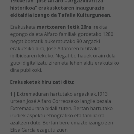
19:00etan “José Alfaro – Argazkilaritza
historikoa” erakusketaren inaugurazio
ekitaldia izango da Tafalla Kulturgunean.
Erakusketa
martxoaren 1etik 26ra
irekita
egongo da eta Alfaro familiak gordetako 1280
negatiboetatik aukeratutako 80 argazki
erakutsiko dira, José Alfaroren bizitzako
ibilbidearen lekuko. Negatibo hauek orain dela
gutxi digitalizatu ziren eta lehen aldiz erakutsiko
dira publikoki.
Erakusketak hiru zati ditu:
1|
Extremaduran hartutako argazkiak.1913.
urtean José Alfaro Correoseko langile bezala
Extremadurara bidali zuten. Bertan hartutako
irudiek aspektu etnografiko eta familiarra
azaltzen dute. Bertan bere emazte izango zen
Elisa García ezagutu zuen.