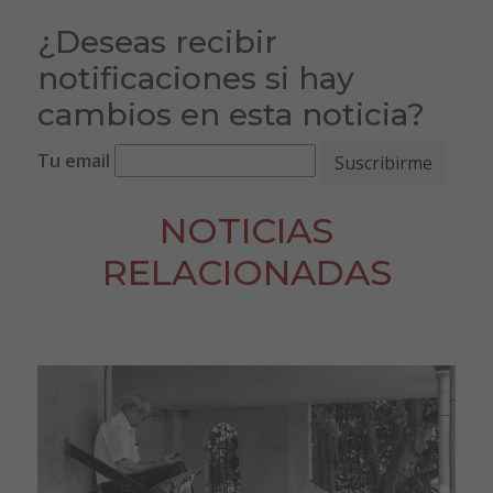
¿Deseas recibir
notificaciones si hay
cambios en esta noticia?
Tu email
NOTICIAS
RELACIONADAS