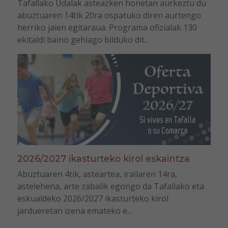
Tafallako Udalak asteazken honetan aurkeztu du
abuztuaren 14tik 20ra ospatuko diren aurtengo
herriko jaien egitaraua. Programa ofizialak 130
ekitaldi baino gehiago bilduko dit...
2026/2027 ikasturteko kirol eskaintza
Abuztuaren 4tik, asteartea, irailaren 14ra,
astelehena, arte zabalik egongo da Tafallako eta
eskualdeko 2026/2027 ikasturteko kirol
jardueretan izena emateko e...