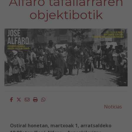
Alfaro tafallarraren
objektibotik
Facebook
Twitter
Email
Imprimir
Whatsapp
Noticias
Ostiral honetan, martxoak 1, arratsaldeko