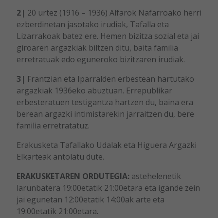
2|
20 urtez (1916 – 1936) Alfarok Nafarroako herri
ezberdinetan jasotako irudiak, Tafalla eta
Lizarrakoak batez ere. Hemen bizitza sozial eta jai
giroaren argazkiak biltzen ditu, baita familia
erretratuak edo eguneroko bizitzaren irudiak.
3|
Frantzian eta Iparralden erbestean hartutako
argazkiak 1936eko abuztuan. Errepublikar
erbesteratuen testigantza hartzen du, baina era
berean argazki intimistarekin jarraitzen du, bere
familia erretratatuz.
Erakusketa Tafallako Udalak eta Higuera Argazki
Elkarteak antolatu dute.
ERAKUSKETAREN ORDUTEGIA:
astehelenetik
larunbatera 19:00etatik 21:00etara eta igande zein
jai egunetan 12:00etatik 14:00ak arte eta
19:00etatik 21:00etara.