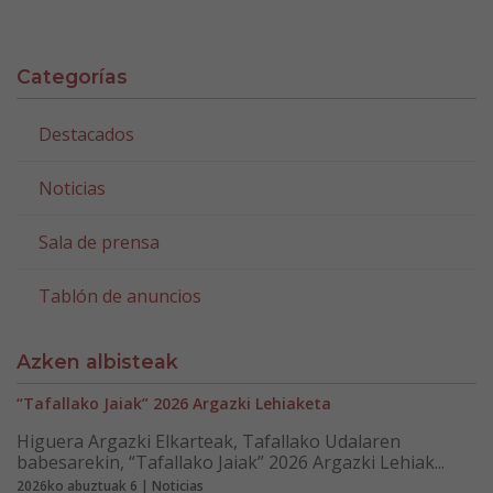
Categorías
Destacados
Noticias
Sala de prensa
Tablón de anuncios
Azken albisteak
“Tafallako Jaiak” 2026 Argazki Lehiaketa
Higuera Argazki Elkarteak, Tafallako Udalaren
babesarekin, “Tafallako Jaiak” 2026 Argazki Lehiak...
2026ko abuztuak 6 | Noticias