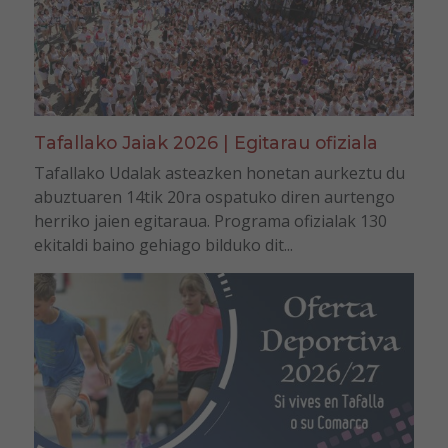
Tafallako Jaiak 2026 | Egitarau ofiziala
Tafallako Udalak asteazken honetan aurkeztu du
abuztuaren 14tik 20ra ospatuko diren aurtengo
herriko jaien egitaraua. Programa ofizialak 130
ekitaldi baino gehiago bilduko dit...