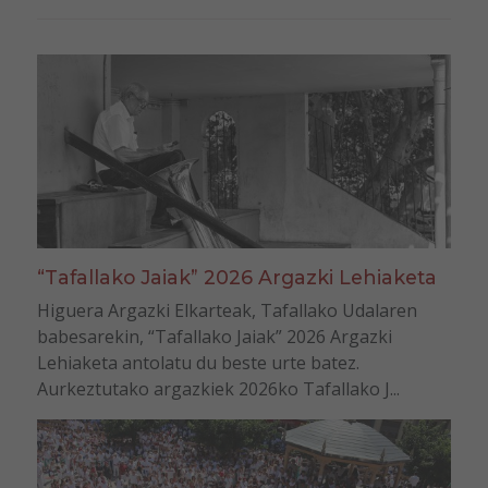
“Tafallako Jaiak” 2026 Argazki Lehiaketa
Higuera Argazki Elkarteak, Tafallako Udalaren
babesarekin, “Tafallako Jaiak” 2026 Argazki
Lehiaketa antolatu du beste urte batez.
Aurkeztutako argazkiek 2026ko Tafallako J...