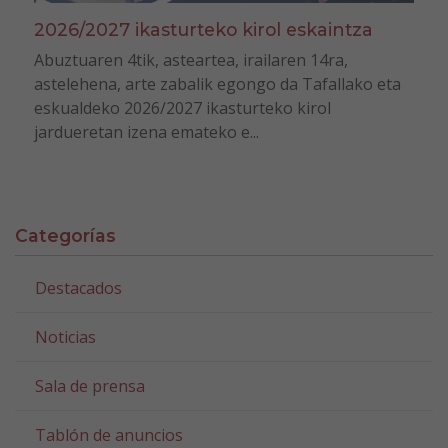
2026/2027 ikasturteko kirol eskaintza
Abuztuaren 4tik, asteartea, irailaren 14ra,
astelehena, arte zabalik egongo da Tafallako eta
eskualdeko 2026/2027 ikasturteko kirol
jardueretan izena emateko e...
Categorías
Destacados
Noticias
Sala de prensa
Tablón de anuncios