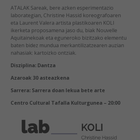
ATALAK Sareak, bere azken esperimentazio
laborategian, Christine Hassid koreografoaren
eta Laurent Valera artista plastikoaren KOLI
ikerketa proposamena jaso du, biak Nouvelle
Aquitainekoak eta eguneroko bizitzako elementu
baten bidez mundua merkantilizatzearen auzian
nahasiak: kartoizko ontziak.
Disziplina: Dantza
Azaroak 30 asteazkena
Sarrera: Sarrera doan lekua bete arte
Centro Cultural Tafalla Kulturgunea – 20:00