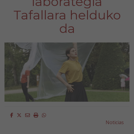
laborategia
Tafallara helduko
da
Facebook
Twitter
Email
Imprimir
Whatsapp
Noticias