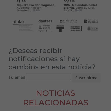
¿Deseas recibir
notificaciones si hay
cambios en esta noticia?
Tu email
NOTICIAS
RELACIONADAS