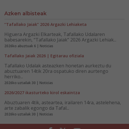
Azken albisteak
“Tafallako Jaiak” 2026 Argazki Lehiaketa
Higuera Argazki Elkarteak, Tafallako Udalaren
babesarekin, “Tafallako Jaiak” 2026 Argazki Lehiak...
2026ko abuztuak 6 | Noticias
Tafallako Jaiak 2026 | Egitarau ofiziala
Tafallako Udalak asteazken honetan aurkeztu du
abuztuaren 14tik 20ra ospatuko diren aurtengo
herriko...
2026ko uztailak 30 | Noticias
2026/2027 ikasturteko kirol eskaintza
Abuztuaren 4tik, asteartea, irailaren 14ra, astelehena,
arte zabalik egongo da Tafal...
2026ko uztailak 30 | Noticias