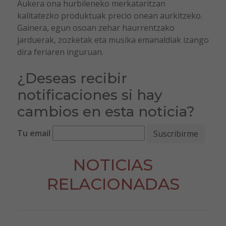
Aukera ona hurbileneko merkataritzan
kalitatezko produktuak precio onean aurkitzeko.
Gainera, egun osoan zehar haurrentzako
jarduerak, zozketak eta musika emanaldiak izango
dira feriaren inguruan.
¿Deseas recibir
notificaciones si hay
cambios en esta noticia?
Tu email
NOTICIAS
RELACIONADAS