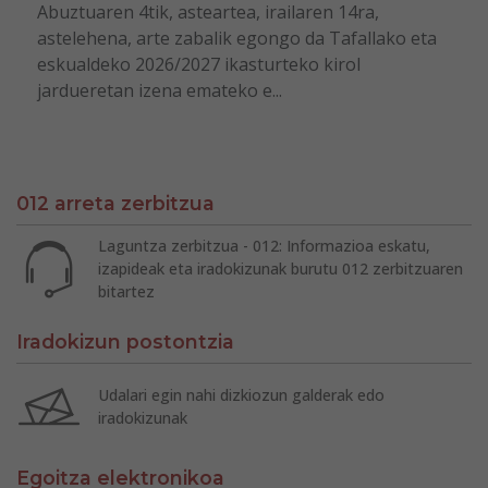
Abuztuaren 4tik, asteartea, irailaren 14ra,
astelehena, arte zabalik egongo da Tafallako eta
eskualdeko 2026/2027 ikasturteko kirol
jardueretan izena emateko e...
012 arreta zerbitzua
Laguntza zerbitzua - 012: Informazioa eskatu,
izapideak eta iradokizunak burutu 012 zerbitzuaren
bitartez
Iradokizun postontzia
Udalari egin nahi dizkiozun galderak edo
iradokizunak
Egoitza elektronikoa