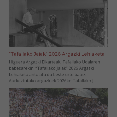
“Tafallako Jaiak” 2026 Argazki Lehiaketa
Higuera Argazki Elkarteak, Tafallako Udalaren
babesarekin, “Tafallako Jaiak” 2026 Argazki
Lehiaketa antolatu du beste urte batez.
Aurkeztutako argazkiek 2026ko Tafallako J...