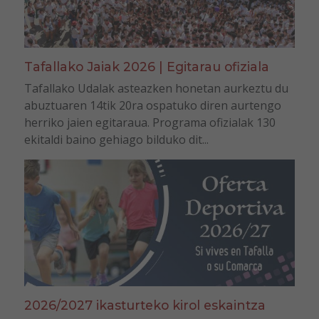
Tafallako Jaiak 2026 | Egitarau ofiziala
Tafallako Udalak asteazken honetan aurkeztu du
abuztuaren 14tik 20ra ospatuko diren aurtengo
herriko jaien egitaraua. Programa ofizialak 130
ekitaldi baino gehiago bilduko dit...
2026/2027 ikasturteko kirol eskaintza