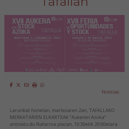
Tafallan
Facebook
Twitter
Email
Imprimir
Whatsapp
Noticias
Larunbat honetan, martxoaren 2an, TAFALLAKO
MERKATARIEN ELKARTEAK “Aukeren Azoka”
antolatu du Nafarroa plazan, 10:30etik 20:00etara.