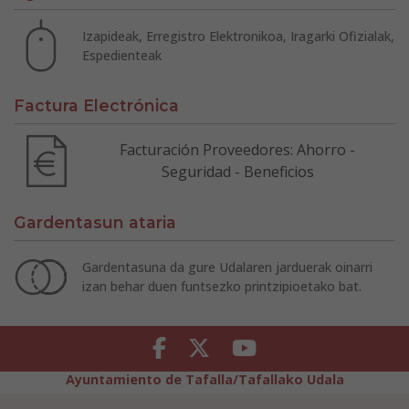
Izapideak, Erregistro Elektronikoa, Iragarki Ofizialak,
Espedienteak
Factura Electrónica
Facturación Proveedores: Ahorro -
Seguridad - Beneficios
Gardentasun ataria
Gardentasuna da gure Udalaren jarduerak oinarri
izan behar duen funtsezko printzipioetako bat.
Facebook
Twitter
Youtube
Ayuntamiento de Tafalla/Tafallako Udala
Legezko Abisua
Pribatutasun-abisua