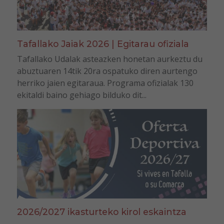
Tafallako Jaiak 2026 | Egitarau ofiziala
Tafallako Udalak asteazken honetan aurkeztu du
abuztuaren 14tik 20ra ospatuko diren aurtengo
herriko jaien egitaraua. Programa ofizialak 130
ekitaldi baino gehiago bilduko dit...
2026/2027 ikasturteko kirol eskaintza