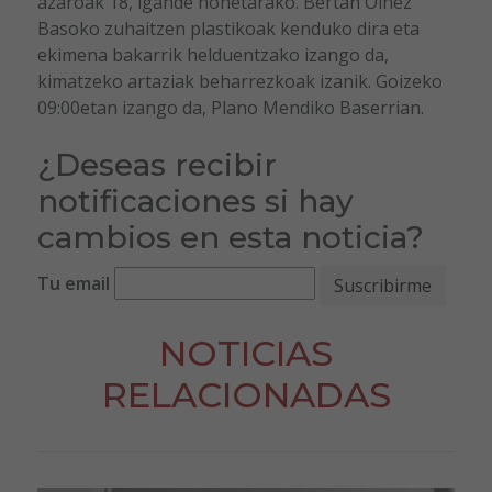
azaroak 18, igande honetarako. Bertan Oinez
Basoko zuhaitzen plastikoak kenduko dira eta
ekimena bakarrik helduentzako izango da,
kimatzeko artaziak beharrezkoak izanik. Goizeko
09:00etan izango da, Plano Mendiko Baserrian.
¿Deseas recibir
notificaciones si hay
cambios en esta noticia?
Tu email
NOTICIAS
RELACIONADAS