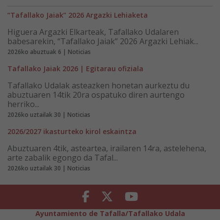
“Tafallako Jaiak” 2026 Argazki Lehiaketa
Higuera Argazki Elkarteak, Tafallako Udalaren
babesarekin, “Tafallako Jaiak” 2026 Argazki Lehiak...
2026ko abuztuak 6 | Noticias
Tafallako Jaiak 2026 | Egitarau ofiziala
Tafallako Udalak asteazken honetan aurkeztu du
abuztuaren 14tik 20ra ospatuko diren aurtengo
herriko...
2026ko uztailak 30 | Noticias
2026/2027 ikasturteko kirol eskaintza
Abuztuaren 4tik, asteartea, irailaren 14ra, astelehena,
arte zabalik egongo da Tafal...
2026ko uztailak 30 | Noticias
Facebook
Twitter
Youtube
Ayuntamiento de Tafalla/Tafallako Udala