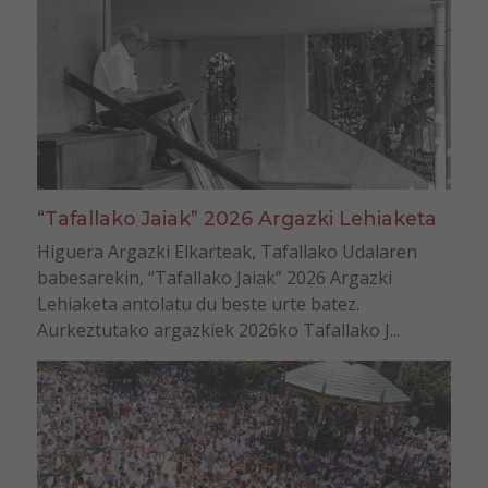
“Tafallako Jaiak” 2026 Argazki Lehiaketa
Higuera Argazki Elkarteak, Tafallako Udalaren
babesarekin, “Tafallako Jaiak” 2026 Argazki
Lehiaketa antolatu du beste urte batez.
Aurkeztutako argazkiek 2026ko Tafallako J...