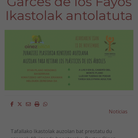
Garces de los Fayos
Ikastolak antolatuta
Facebook
Twitter
Email
Imprimir
Whatsapp
Noticias
Tafallako Ikastolak auzolan bat prestatu du