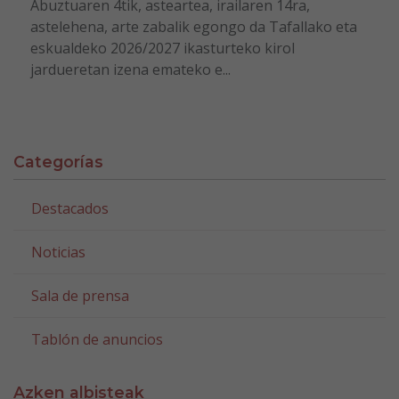
Abuztuaren 4tik, asteartea, irailaren 14ra,
astelehena, arte zabalik egongo da Tafallako eta
eskualdeko 2026/2027 ikasturteko kirol
jardueretan izena emateko e...
Categorías
Destacados
Noticias
Sala de prensa
Tablón de anuncios
Azken albisteak