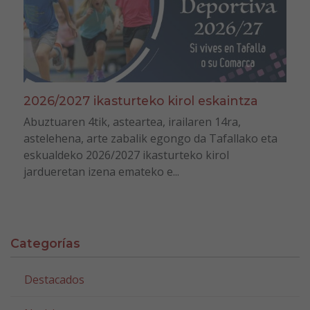
2026/2027 ikasturteko kirol eskaintza
Abuztuaren 4tik, asteartea, irailaren 14ra,
astelehena, arte zabalik egongo da Tafallako eta
eskualdeko 2026/2027 ikasturteko kirol
jardueretan izena emateko e...
Categorías
Destacados