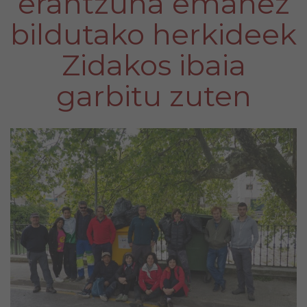
erantzuna emanez
bildutako herkideek
Zidakos ibaia
garbitu zuten