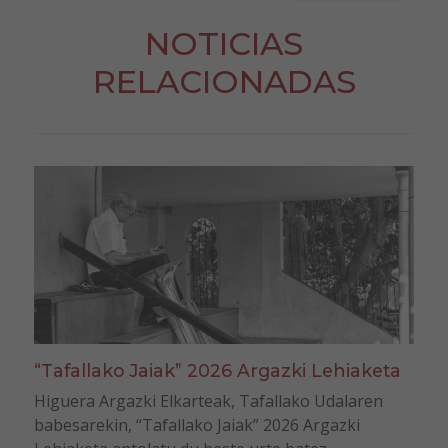
NOTICIAS
RELACIONADAS
“Tafallako Jaiak” 2026 Argazki Lehiaketa
Higuera Argazki Elkarteak, Tafallako Udalaren
babesarekin, “Tafallako Jaiak” 2026 Argazki