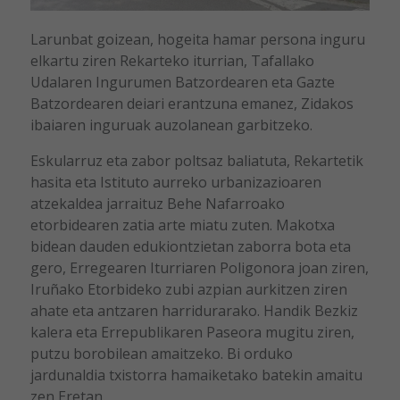
Larunbat goizean, hogeita hamar persona inguru
elkartu ziren Rekarteko iturrian, Tafallako
Udalaren Ingurumen Batzordearen eta Gazte
Batzordearen deiari erantzuna emanez, Zidakos
ibaiaren inguruak auzolanean garbitzeko.
Eskularruz eta zabor poltsaz baliatuta, Rekartetik
hasita eta Istituto aurreko urbanizazioaren
atzekaldea jarraituz Behe Nafarroako
etorbidearen zatia arte miatu zuten. Makotxa
bidean dauden edukiontzietan zaborra bota eta
gero, Erregearen Iturriaren Poligonora joan ziren,
Iruñako Etorbideko zubi azpian aurkitzen ziren
ahate eta antzaren harridurarako. Handik Bezkiz
kalera eta Errepublikaren Paseora mugitu ziren,
putzu borobilean amaitzeko. Bi orduko
jardunaldia txistorra hamaiketako batekin amaitu
zen Eretan.