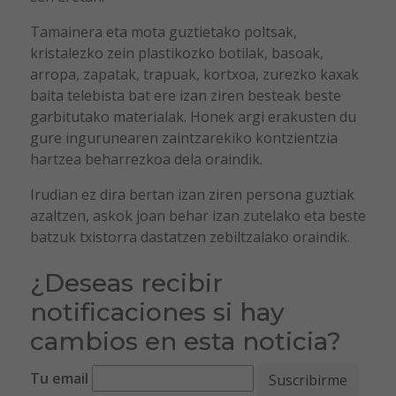
Tamainera eta mota guztietako poltsak,
kristalezko zein plastikozko botilak, basoak,
arropa, zapatak, trapuak, kortxoa, zurezko kaxak
baita telebista bat ere izan ziren besteak beste
garbitutako materialak. Honek argi erakusten du
gure ingurunearen zaintzarekiko kontzientzia
hartzea beharrezkoa dela oraindik.
Irudian ez dira bertan izan ziren persona guztiak
azaltzen, askok joan behar izan zutelako eta beste
batzuk txistorra dastatzen zebiltzalako oraindik.
¿Deseas recibir
notificaciones si hay
cambios en esta noticia?
Tu email