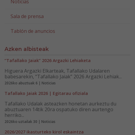
Noticias
Sala de prensa
Tablón de anuncios
Azken albisteak
“Tafallako Jaiak” 2026 Argazki Lehiaketa
Higuera Argazki Elkarteak, Tafallako Udalaren
babesarekin, “Tafallako Jaiak” 2026 Argazki Lehiak...
2026ko abuztuak 6 | Noticias
Tafallako Jaiak 2026 | Egitarau ofiziala
Tafallako Udalak asteazken honetan aurkeztu du
abuztuaren 14tik 20ra ospatuko diren aurtengo
herriko...
2026ko uztailak 30 | Noticias
2026/2027 ikasturteko kirol eskaintza