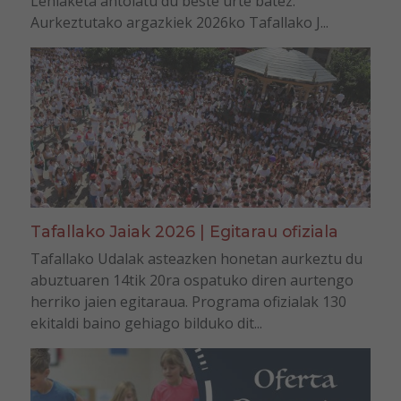
Lehiaketa antolatu du beste urte batez.
Aurkeztutako argazkiek 2026ko Tafallako J...
Tafallako Jaiak 2026 | Egitarau ofiziala
Tafallako Udalak asteazken honetan aurkeztu du
abuztuaren 14tik 20ra ospatuko diren aurtengo
herriko jaien egitaraua. Programa ofizialak 130
ekitaldi baino gehiago bilduko dit...