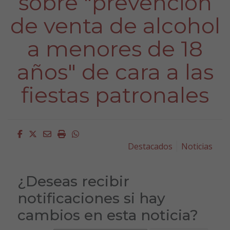
sobre "prevencion
de venta de alcohol
a menores de 18
años" de cara a las
fiestas patronales
Facebook
Twitter
Email
Imprimir
Whatsapp
Destacados
Noticias
¿Deseas recibir
notificaciones si hay
cambios en esta noticia?