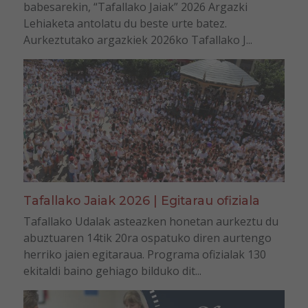
babesarekin, “Tafallako Jaiak” 2026 Argazki
Lehiaketa antolatu du beste urte batez.
Aurkeztutako argazkiek 2026ko Tafallako J...
Tafallako Jaiak 2026 | Egitarau ofiziala
Tafallako Udalak asteazken honetan aurkeztu du
abuztuaren 14tik 20ra ospatuko diren aurtengo
herriko jaien egitaraua. Programa ofizialak 130
ekitaldi baino gehiago bilduko dit...