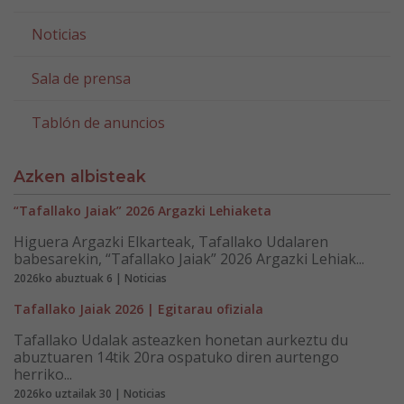
Noticias
Sala de prensa
Tablón de anuncios
Azken albisteak
“Tafallako Jaiak” 2026 Argazki Lehiaketa
Higuera Argazki Elkarteak, Tafallako Udalaren
babesarekin, “Tafallako Jaiak” 2026 Argazki Lehiak...
2026ko abuztuak 6 | Noticias
Tafallako Jaiak 2026 | Egitarau ofiziala
Tafallako Udalak asteazken honetan aurkeztu du
abuztuaren 14tik 20ra ospatuko diren aurtengo
herriko...
2026ko uztailak 30 | Noticias