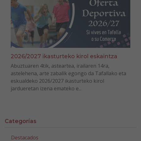
2026/2027 ikasturteko kirol eskaintza
Abuztuaren 4tik, asteartea, irailaren 14ra,
astelehena, arte zabalik egongo da Tafallako eta
eskualdeko 2026/2027 ikasturteko kirol
jardueretan izena emateko e...
Categorías
Destacados