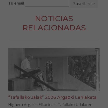
Tu email
NOTICIAS
RELACIONADAS
“Tafallako Jaiak” 2026 Argazki Lehiaketa
Higuera Argazki Elkarteak, Tafallako Udalaren