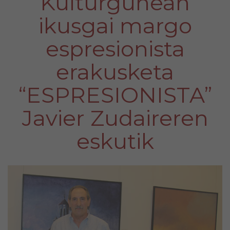
Kulturgunean
ikusgai margo
espresionista
erakusketa
“ESPRESIONISTA”
Javier Zudaireren
eskutik