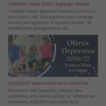
Tafallako Jaiak 2026 | Egitarau ofiziala
Tafallako Udalak asteazken honetan aurkeztu du
abuztuaren 14tik 20ra ospatuko diren aurtengo
herriko jaien egitaraua. Programa ofizialak 130
ekitaldi baino gehiago bilduko dit...
2026/2027 ikasturteko kirol eskaintza
Abuztuaren 4tik, asteartea, irailaren 14ra,
astelehena, arte zabalik egongo da Tafallako eta
eskualdeko 2026/2027 ikasturteko kirol