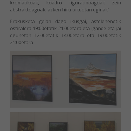
kromatikoak, koadro figuratiboagoak zein
abstraktoagoak, azken hiru urteotan eginak”.
Erakusketa gelan dago ikusgai, astelehenetik
ostiralera 19:00etatik 21:00etara eta igande eta jai
egunetan 12:00etatik 14:00etara eta 19:00etatik
21:00etara