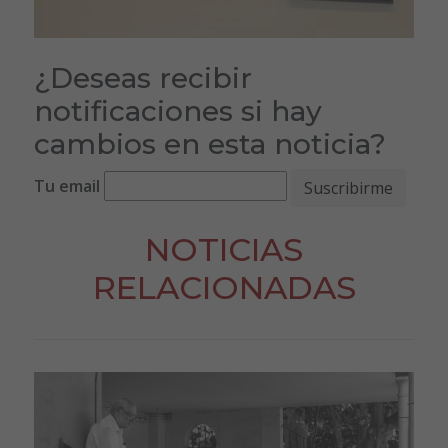
¿Deseas recibir
notificaciones si hay
cambios en esta noticia?
Tu email
NOTICIAS
RELACIONADAS