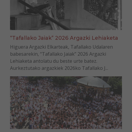
“Tafallako Jaiak” 2026 Argazki Lehiaketa
Higuera Argazki Elkarteak, Tafallako Udalaren
babesarekin, “Tafallako Jaiak” 2026 Argazki
Lehiaketa antolatu du beste urte batez.
Aurkeztutako argazkiek 2026ko Tafallako J...