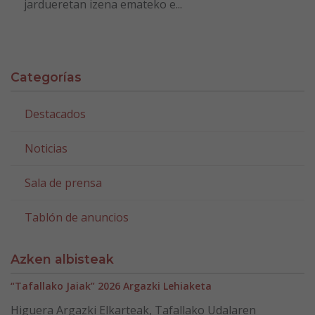
jardueretan izena emateko e...
Categorías
Destacados
Noticias
Sala de prensa
Tablón de anuncios
Azken albisteak
“Tafallako Jaiak” 2026 Argazki Lehiaketa
Higuera Argazki Elkarteak, Tafallako Udalaren