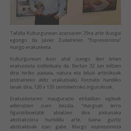
Tafalla Kulturgunean azaroaren 29ra arte ikusgai
egongo da Javier Zudaireren “Espresionista”
margo erakusketa.
Kulturgunean ikusi ahal izango den lehen
erakusketa indibiduala da. Bertan 32 lan biltzen
dira: hiriko paisaia, natura eta biluzi artistikoak
(estraineko aldiz erakutsiak). Formato handiko
lanak dira, 120 x 120 zentimetroko ingurukoak.
Erakusketaren inaugurazio ekitaldian egileak
adierazten zuen bezala, “margoak lerro
figuratiboetatik abiatzen dira pixkanaka
abstrakziora hurbildu arte, baina guztiz
abstraktoak izan gabe. Margo espresionista