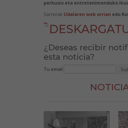
perkusio eta entretenimenduko iku
Sarrerak
Udalaren web orrian
edo Kul
DESKARGATU
¿Deseas recibir noti
esta noticia?
Tu email
NOTICI