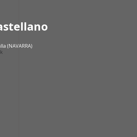
astellano
-
alla (NAVARRA)
ek