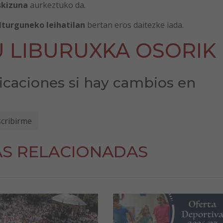
skizuna
aurkeztuko da.
turguneko leihatilan
bertan eros daitezke iada.
 LIBURUXKA OSORIK
ficaciones si hay cambios en
AS RELACIONADAS