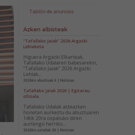
Tablón de anuncios
Azken albisteak
“Tafallako Jaiak” 2026 Argazki
Lehiaketa
Higuera Argazki Elkarteak,
Tafallako Udalaren babesarekin,
“Tafallako Jaiak” 2026 Argazki
Lehiak...
2026ko abuztuak 6 | Noticias
Tafallako Jaiak 2026 | Egitarau
ofiziala
Tafallako Udalak asteazken
honetan aurkeztu du abuztuaren
14tik 20ra ospatuko diren
aurtengo herriko...
2026ko uztailak 30 | Noticias