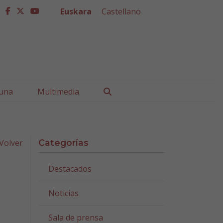
Euskara
Castellano
facebook
twitter
youtube
Buscar
una
Multimedia
Volver
Categorías
Destacados
Noticias
Sala de prensa