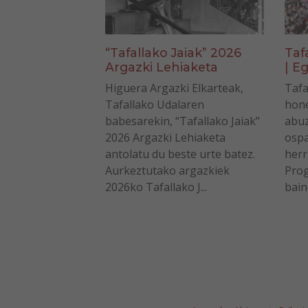
“Tafallako Jaiak” 2026
Taf
Argazki Lehiaketa
| Eg
Higuera Argazki Elkarteak,
Tafa
Tafallako Udalaren
hone
babesarekin, “Tafallako Jaiak”
abuz
2026 Argazki Lehiaketa
ospa
antolatu du beste urte batez.
herr
Aurkeztutako argazkiek
Prog
2026ko Tafallako J...
bain