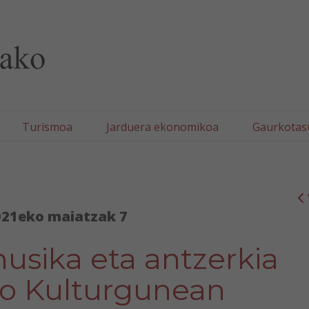
lla/Tafallako Udala
Turismoa
Jarduera ekonomikoa
Gaurkotas
021eko maiatzak 7
usika eta antzerkia
ko Kulturgunean