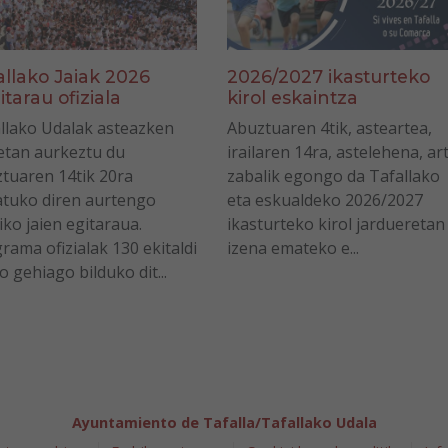
allako Jaiak 2026
2026/2027 ikasturteko
itarau ofiziala
kirol eskaintza
llako Udalak asteazken
Abuztuaren 4tik, asteartea,
tan aurkeztu du
irailaren 14ra, astelehena, ar
tuaren 14tik 20ra
zabalik egongo da Tafallako
tuko diren aurtengo
eta eskualdeko 2026/2027
iko jaien egitaraua.
ikasturteko kirol jardueretan
rama ofizialak 130 ekitaldi
izena emateko e...
o gehiago bilduko dit...
Ayuntamiento de Tafalla/Tafallako Udala