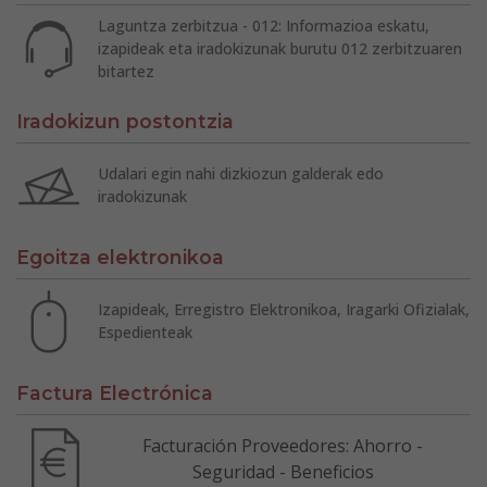
Laguntza zerbitzua - 012: Informazioa eskatu,
izapideak eta iradokizunak burutu 012 zerbitzuaren
bitartez
Iradokizun postontzia
Udalari egin nahi dizkiozun galderak edo
iradokizunak
Egoitza elektronikoa
Izapideak, Erregistro Elektronikoa, Iragarki Ofizialak,
Espedienteak
Factura Electrónica
Facturación Proveedores: Ahorro -
Seguridad - Beneficios