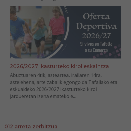
2026/2027 ikasturteko kirol eskaintza
Abuztuaren 4tik, asteartea, irailaren 14ra,
astelehena, arte zabalik egongo da Tafallako eta
eskualdeko 2026/2027 ikasturteko kirol
jardueretan izena emateko e...
012 arreta zerbitzua