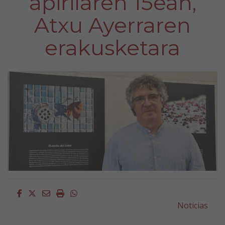
apirilaren 15ean,
Atxu Ayerraren
erakusketara
Facebook
Twitter
Email
Imprimir
Whatsapp
Noticias