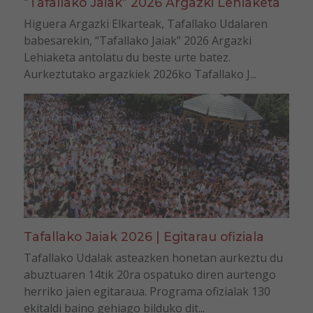
“Tafallako Jaiak” 2026 Argazki Lehiaketa
Higuera Argazki Elkarteak, Tafallako Udalaren
babesarekin, “Tafallako Jaiak” 2026 Argazki
Lehiaketa antolatu du beste urte batez.
Aurkeztutako argazkiek 2026ko Tafallako J...
Tafallako Jaiak 2026 | Egitarau ofiziala
Tafallako Udalak asteazken honetan aurkeztu du
abuztuaren 14tik 20ra ospatuko diren aurtengo
herriko jaien egitaraua. Programa ofizialak 130
ekitaldi baino gehiago bilduko dit...