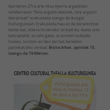
Apirilaren 27ra arte Atxu Ayerra argazkilari
tafallarraren “Nire argazki idatziak, nire argazki
literarioak” erakusketa izango da ikusgai
Kulturgunean. Erakusketa hau ez da berarentzat
beste bat, etxera itzulerako zerbait du, duela urte
batzuetatik, ia nahi gabe, ia sormen bulkada
hutsez, sortzen ari den lan bat bereekin
partekatzeko zerbait.
Bisita bihar, apirilak 15,
izango da 19:00etan.