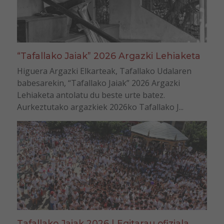
“Tafallako Jaiak” 2026 Argazki Lehiaketa
Higuera Argazki Elkarteak, Tafallako Udalaren
babesarekin, “Tafallako Jaiak” 2026 Argazki
Lehiaketa antolatu du beste urte batez.
Aurkeztutako argazkiek 2026ko Tafallako J...
Tafallako Jaiak 2026 | Egitarau ofiziala