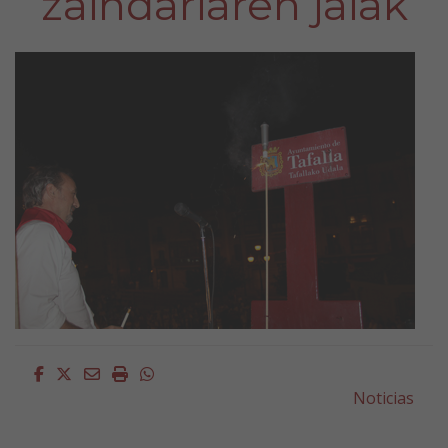
zaindariaren jaiak
Facebook
Twitter
Email
Imprimir
Whatsapp
Noticias