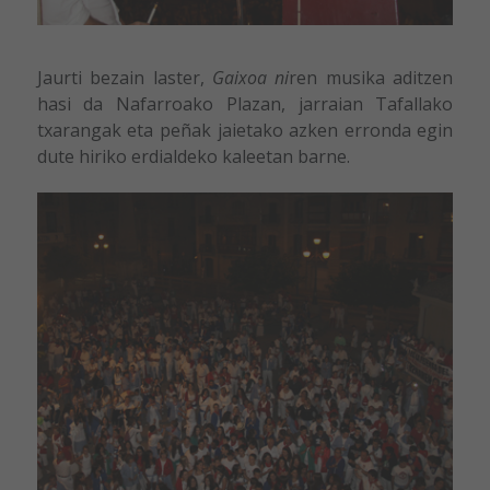
Jaurti bezain laster,
Gaixoa ni
ren musika aditzen
hasi da Nafarroako Plazan, jarraian Tafallako
txarangak eta peñak jaietako azken erronda egin
dute hiriko erdialdeko kaleetan barne.