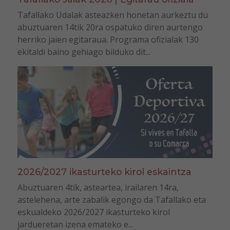
Tafallako Udalak asteazken honetan aurkeztu du
abuztuaren 14tik 20ra ospatuko diren aurtengo
herriko jaien egitaraua. Programa ofizialak 130
ekitaldi baino gehiago bilduko dit...
2026/2027 ikasturteko kirol eskaintza
Abuztuaren 4tik, asteartea, irailaren 14ra,
astelehena, arte zabalik egongo da Tafallako eta
eskualdeko 2026/2027 ikasturteko kirol
jardueretan izena emateko e...