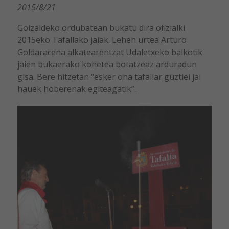
2015/8/21
Goizaldeko ordubatean bukatu dira ofizialki
2015eko Tafallako jaiak. Lehen urtea Arturo
Goldaracena alkatearentzat Udaletxeko balkotik
jaien bukaerako kohetea botatzeaz arduradun
gisa. Bere hitzetan “esker ona tafallar guztiei jai
hauek hoberenak egiteagatik”.