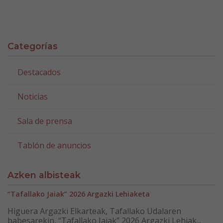
Categorías
Destacados
Noticias
Sala de prensa
Tablón de anuncios
Azken albisteak
“Tafallako Jaiak” 2026 Argazki Lehiaketa
Higuera Argazki Elkarteak, Tafallako Udalaren
babesarekin, “Tafallako Jaiak” 2026 Argazki Lehiak...