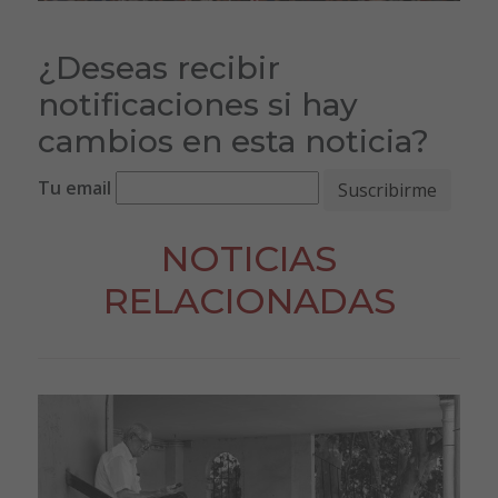
¿Deseas recibir
notificaciones si hay
cambios en esta noticia?
Tu email
NOTICIAS
RELACIONADAS