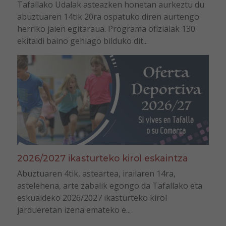
Tafallako Udalak asteazken honetan aurkeztu du
abuztuaren 14tik 20ra ospatuko diren aurtengo
herriko jaien egitaraua. Programa ofizialak 130
ekitaldi baino gehiago bilduko dit...
2026/2027 ikasturteko kirol eskaintza
Abuztuaren 4tik, asteartea, irailaren 14ra,
astelehena, arte zabalik egongo da Tafallako eta
eskualdeko 2026/2027 ikasturteko kirol
jardueretan izena emateko e...