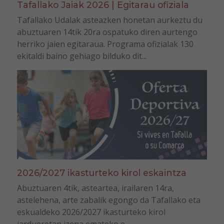
Tafallako Jaiak 2026 | Egitarau ofiziala
Tafallako Udalak asteazken honetan aurkeztu du
abuztuaren 14tik 20ra ospatuko diren aurtengo
herriko jaien egitaraua. Programa ofizialak 130
ekitaldi baino gehiago bilduko dit...
2026/2027 ikasturteko kirol eskaintza
Abuztuaren 4tik, asteartea, irailaren 14ra,
astelehena, arte zabalik egongo da Tafallako eta
eskualdeko 2026/2027 ikasturteko kirol
jardueretan izena emateko e...