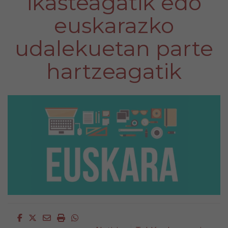
ikasteagatik edo
euskarazko
udalekuetan parte
hartzeagatik
Facebook
Twitter
Email
Imprimir
Whatsapp