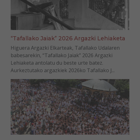
“Tafallako Jaiak” 2026 Argazki Lehiaketa
Higuera Argazki Elkarteak, Tafallako Udalaren
babesarekin, “Tafallako Jaiak” 2026 Argazki
Lehiaketa antolatu du beste urte batez.
Aurkeztutako argazkiek 2026ko Tafallako J...