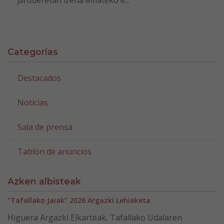
Categorías
Destacados
Noticias
Sala de prensa
Tablón de anuncios
Azken albisteak
“Tafallako Jaiak” 2026 Argazki Lehiaketa
Higuera Argazki Elkarteak, Tafallako Udalaren