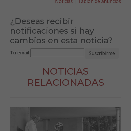
Noticias
Tablón de anuncios
¿Deseas recibir
notificaciones si hay
cambios en esta noticia?
Tu email
NOTICIAS
RELACIONADAS