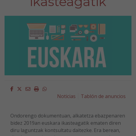
ikasteagatik
Facebook
Twitter
Email
Imprimir
Whatsapp
Noticias
Tablón de anuncios
Ondorengo dokumentuan, alkatetza ebazpenaren
bidez 2019an euskara ikasteagatik ematen diren
diru laguntzak kontsultatu daitezke. Era berean,