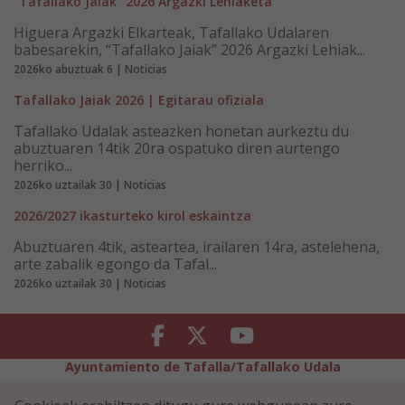
“Tafallako Jaiak” 2026 Argazki Lehiaketa
Higuera Argazki Elkarteak, Tafallako Udalaren
babesarekin, “Tafallako Jaiak” 2026 Argazki Lehiak...
2026ko abuztuak 6 | Noticias
Tafallako Jaiak 2026 | Egitarau ofiziala
Tafallako Udalak asteazken honetan aurkeztu du
abuztuaren 14tik 20ra ospatuko diren aurtengo
herriko...
2026ko uztailak 30 | Noticias
2026/2027 ikasturteko kirol eskaintza
Abuztuaren 4tik, asteartea, irailaren 14ra, astelehena,
arte zabalik egongo da Tafal...
2026ko uztailak 30 | Noticias
Facebook
Twitter
Youtube
Ayuntamiento de Tafalla/Tafallako Udala
Legezko Abisua
Pribatutasun-abisua