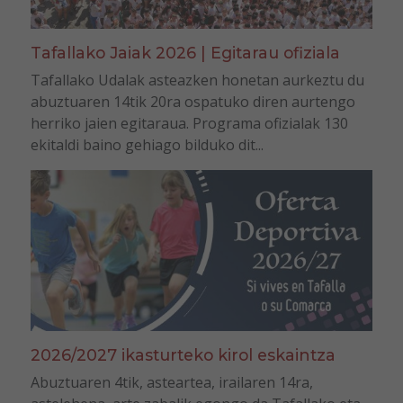
Tafallako Jaiak 2026 | Egitarau ofiziala
Tafallako Udalak asteazken honetan aurkeztu du
abuztuaren 14tik 20ra ospatuko diren aurtengo
herriko jaien egitaraua. Programa ofizialak 130
ekitaldi baino gehiago bilduko dit...
2026/2027 ikasturteko kirol eskaintza
Abuztuaren 4tik, asteartea, irailaren 14ra,