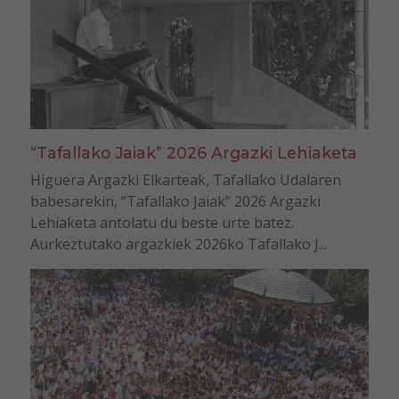
“Tafallako Jaiak” 2026 Argazki Lehiaketa
Higuera Argazki Elkarteak, Tafallako Udalaren
babesarekin, “Tafallako Jaiak” 2026 Argazki
Lehiaketa antolatu du beste urte batez.
Aurkeztutako argazkiek 2026ko Tafallako J...