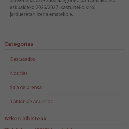
astelehena, arte zabalik egongo da Tafallako eta
eskualdeko 2026/2027 ikasturteko kirol
jardueretan izena emateko e...
Categorías
Destacados
Noticias
Sala de prensa
Tablón de anuncios
Azken albisteak