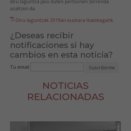
diru laguntza jaso duten pertsonen zerrenda
azaltzen da.
Diru-laguntzak 2019an euskara ikasteagatik
¿Deseas recibir
notificaciones si hay
cambios en esta noticia?
Tu email
NOTICIAS
RELACIONADAS