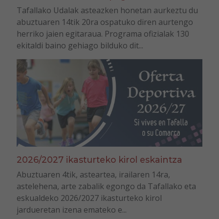
Tafallako Udalak asteazken honetan aurkeztu du
abuztuaren 14tik 20ra ospatuko diren aurtengo
herriko jaien egitaraua. Programa ofizialak 130
ekitaldi baino gehiago bilduko dit...
2026/2027 ikasturteko kirol eskaintza
Abuztuaren 4tik, asteartea, irailaren 14ra,
astelehena, arte zabalik egongo da Tafallako eta
eskualdeko 2026/2027 ikasturteko kirol
jardueretan izena emateko e...