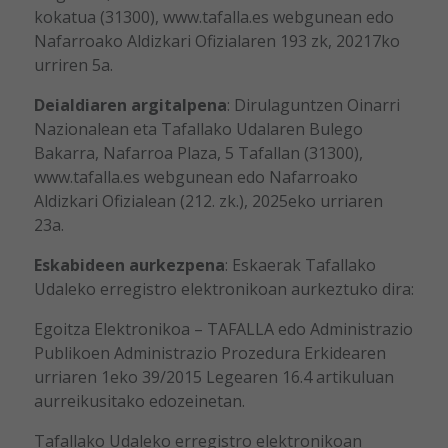
kokatua (31300), www.tafalla.es webgunean edo
Nafarroako Aldizkari Ofizialaren 193 zk, 20217ko
urriren 5a.
Deialdiaren argitalpena
: Dirulaguntzen Oinarri
Nazionalean eta Tafallako Udalaren Bulego
Bakarra, Nafarroa Plaza, 5 Tafallan (31300),
www.tafalla.es webgunean edo Nafarroako
Aldizkari Ofizialean (212. zk.), 2025eko urriaren
23a.
Eskabideen aurkezpena
: Eskaerak Tafallako
Udaleko erregistro elektronikoan aurkeztuko dira:
Egoitza Elektronikoa – TAFALLA
edo Administrazio
Publikoen Administrazio Prozedura Erkidearen
urriaren 1eko 39/2015 Legearen 16.4 artikuluan
aurreikusitako edozeinetan.
Tafallako Udaleko erregistro elektronikoan