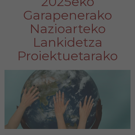
2025eko
Garapenerako
Nazioarteko
Lankidetza
Proiektuetarako