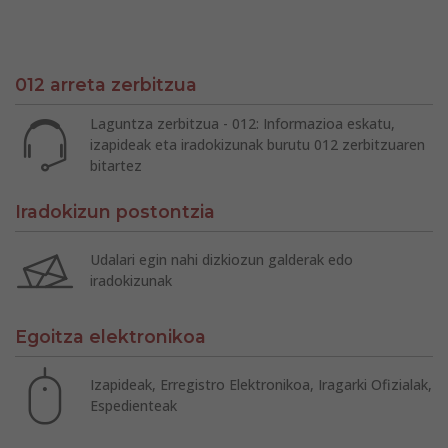
012 arreta zerbitzua
Laguntza zerbitzua - 012: Informazioa eskatu,
izapideak eta iradokizunak burutu 012 zerbitzuaren
bitartez
Iradokizun postontzia
Udalari egin nahi dizkiozun galderak edo
iradokizunak
Egoitza elektronikoa
Izapideak, Erregistro Elektronikoa, Iragarki Ofizialak,
Espedienteak