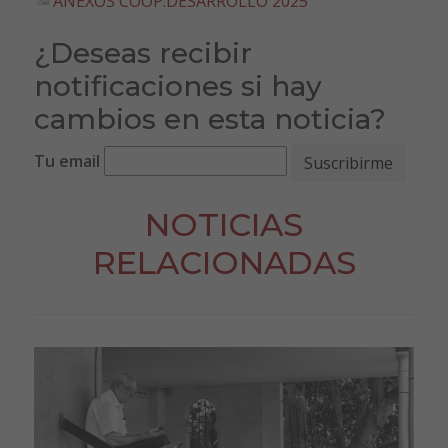
ANEXOS COOP.DESARROLLO 2025
¿Deseas recibir
notificaciones si hay
cambios en esta noticia?
Tu email
NOTICIAS
RELACIONADAS