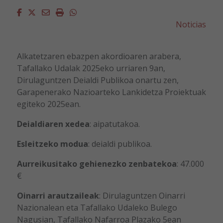
Facebook
Twitter
Email
Imprimir
Whatsapp
Noticias
Alkatetzaren ebazpen akordioaren arabera,
Tafallako Udalak 2025eko urriaren 9an,
Dirulaguntzen Deialdi Publikoa onartu zen,
Garapenerako Nazioarteko Lankidetza Proiektuak
egiteko 2025ean.
Deialdiaren xedea
: aipatutakoa.
Esleitzeko modua
: deialdi publikoa.
Aurreikusitako gehienezko zenbatekoa
: 47.000
€
Oinarri arautzaileak
: Dirulaguntzen Oinarri
Nazionalean eta Tafallako Udaleko Bulego
Nagusian, Tafallako Nafarroa Plazako 5ean