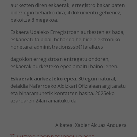
aurkezten diren eskaerak, erregistro bakar baten
bidez egin beharko dira, 4 dokumentu gehienez,
bakoitza 8 megakoa.
Eskaera Udaleko Erregistroan aurkezten ez bada,
eskaneatuta bidali behar da helbide elektroniko
honetara: administracionsssb@tafalla.es
dagokion erregistroan entregatu ondoren,
eskaerak aurkezteko epea amaitu baino lehen.
Eskaerak aurkezteko epea
: 30 egun natural,
deialdia Nafarroako Aldizkari Ofizialean argitaratu
eta biharamunetik kontatzen hasita. 2025eko
azaroaren 24an amaituko da.
Alkatea, Xabier Alcuaz Andueza