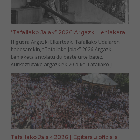
“Tafallako Jaiak” 2026 Argazki Lehiaketa
Higuera Argazki Elkarteak, Tafallako Udalaren
babesarekin, “Tafallako Jaiak” 2026 Argazki
Lehiaketa antolatu du beste urte batez.
Aurkeztutako argazkiek 2026ko Tafallako J...
Tafallako Jaiak 2026 | Egitarau ofiziala