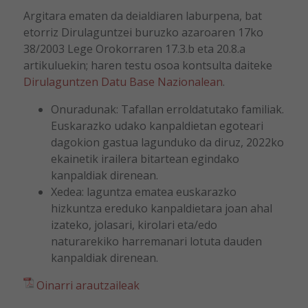
Argitara ematen da deialdiaren laburpena, bat
etorriz Dirulaguntzei buruzko azaroaren 17ko
38/2003 Lege Orokorraren 17.3.b eta 20.8.a
artikuluekin; haren testu osoa kontsulta daiteke
Dirulaguntzen Datu Base Nazionalean
.
Onuradunak: Tafallan erroldatutako familiak.
Euskarazko udako kanpaldietan egoteari
dagokion gastua lagunduko da diruz, 2022ko
ekainetik irailera bitartean egindako
kanpaldiak direnean.
Xedea: laguntza ematea euskarazko
hizkuntza ereduko kanpaldietara joan ahal
izateko, jolasari, kirolari eta/edo
naturarekiko harremanari lotuta dauden
kanpaldiak direnean.
Oinarri arautzaileak