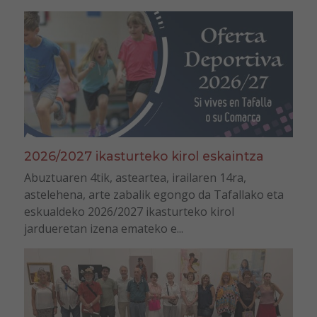
2026/2027 ikasturteko kirol eskaintza
Abuztuaren 4tik, asteartea, irailaren 14ra,
astelehena, arte zabalik egongo da Tafallako eta
eskualdeko 2026/2027 ikasturteko kirol
jardueretan izena emateko e...