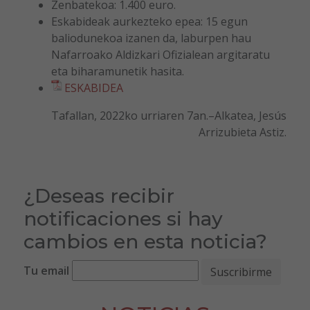
Zenbatekoa: 1.400 euro.
Eskabideak aurkezteko epea: 15 egun
baliodunekoa izanen da, laburpen hau
Nafarroako Aldizkari Ofizialean argitaratu
eta biharamunetik hasita.
ESKABIDEA
Tafallan, 2022ko urriaren 7an.–Alkatea, Jesús
Arrizubieta Astiz.
¿Deseas recibir
notificaciones si hay
cambios en esta noticia?
Tu email