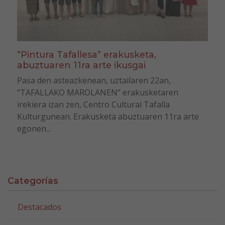
“Pintura Tafallesa” erakusketa,
abuztuaren 11ra arte ikusgai
Pasa den asteazkenean, uztailaren 22an,
“TAFALLAKO MAROLANEN” erakusketaren
irekiera izan zen, Centro Cultural Tafalla
Kulturgunean. Erakusketa abuztuaren 11ra arte
egonen...
Categorías
Destacados