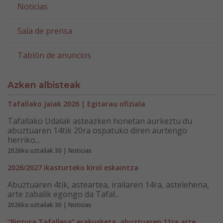
Noticias
Sala de prensa
Tablón de anuncios
Azken albisteak
Tafallako Jaiak 2026 | Egitarau ofiziala
Tafallako Udalak asteazken honetan aurkeztu du
abuztuaren 14tik 20ra ospatuko diren aurtengo
herriko...
2026ko uztailak 30 | Noticias
2026/2027 ikasturteko kirol eskaintza
Abuztuaren 4tik, asteartea, irailaren 14ra, astelehena,
arte zabalik egongo da Tafal...
2026ko uztailak 30 | Noticias
“Pintura Tafallesa” erakusketa, abuztuaren 11ra arte