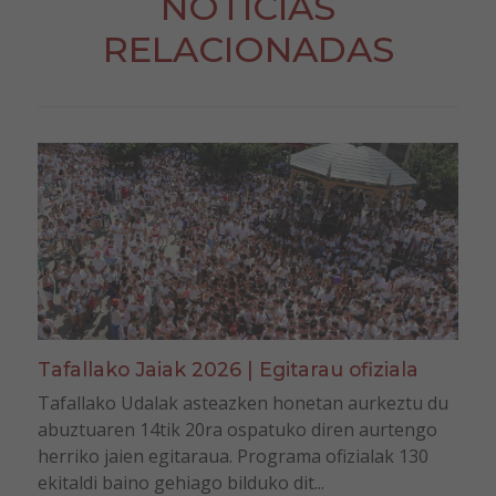
NOTICIAS
RELACIONADAS
Tafallako Jaiak 2026 | Egitarau ofiziala
Tafallako Udalak asteazken honetan aurkeztu du
abuztuaren 14tik 20ra ospatuko diren aurtengo
herriko jaien egitaraua. Programa ofizialak 130
ekitaldi baino gehiago bilduko dit...