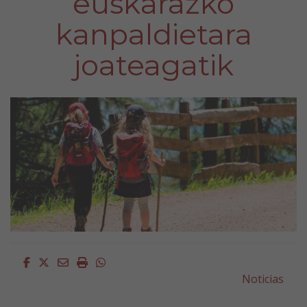
euskarazko
kanpaldietara
joateagatik
Facebook
Twitter
Email
Imprimir
Whatsapp
Noticias