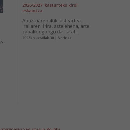
2026/2027 ikasturteko kirol
eskaintza
Abuztuaren 4tik, asteartea,
irailaren 14ra, astelehena, arte
zabalik egongo da Tafal...
2026ko uztailak 30 | Noticias
te
ormazioaren Segurtasun-Politika