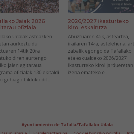
allako Jaiak 2026
2026/2027 ikasturteko
itarau ofiziala
kirol eskaintza
llako Udalak asteazken
Abuztuaren 4tik, asteartea,
tan aurkeztu du
irailaren 14ra, astelehena, ar
tuaren 14tik 20ra
zabalik egongo da Tafallako
tuko diren aurtengo
eta eskualdeko 2026/2027
iko jaien egitaraua.
ikasturteko kirol jardueretan
rama ofizialak 130 ekitaldi
izena emateko e...
o gehiago bilduko dit...
Ayuntamiento de Tafalla/Tafallako Udala
utasun-abisua
Erabilerreztasuna
Cookiei buruzko politika
Inf