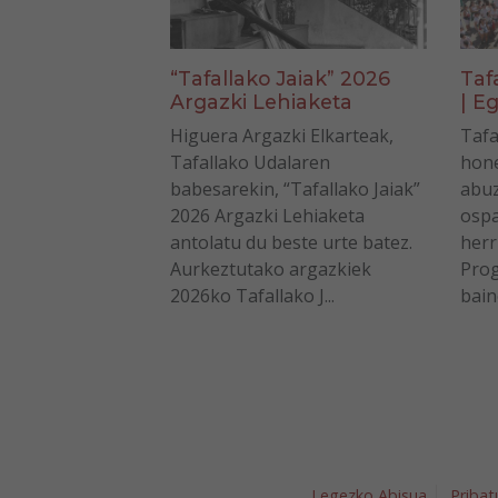
“Tafallako Jaiak” 2026
Taf
Argazki Lehiaketa
| Eg
Higuera Argazki Elkarteak,
Tafa
Tafallako Udalaren
hone
babesarekin, “Tafallako Jaiak”
abuz
2026 Argazki Lehiaketa
ospa
antolatu du beste urte batez.
herr
Aurkeztutako argazkiek
Prog
2026ko Tafallako J...
bain
Legezko Abisua
Pribat