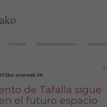
lla/Tafallako Udala
Turismoa
Jarduera ekonomikoa
Gaurkotas
012ko azaroak 26
nto de Tafalla sigue
en el futuro espacio