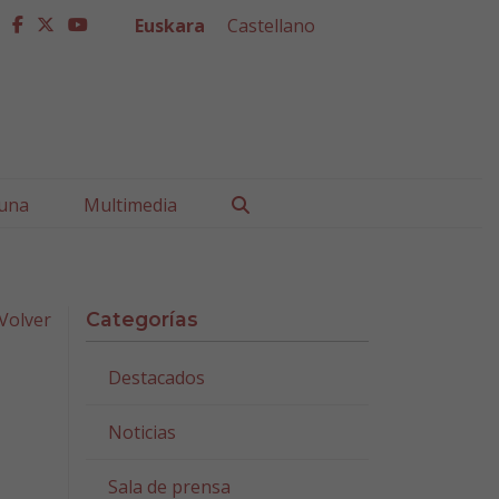
Euskara
Castellano
facebook
twitter
youtube
Buscar
una
Multimedia
Volver
Categorías
Destacados
Noticias
Sala de prensa