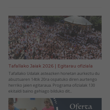
Tafallako Jaiak 2026 | Egitarau ofiziala
Tafallako Udalak asteazken honetan aurkeztu du
abuztuaren 14tik 20ra ospatuko diren aurtengo
herriko jaien egitaraua. Programa ofizialak 130
ekitaldi baino gehiago bilduko dit...