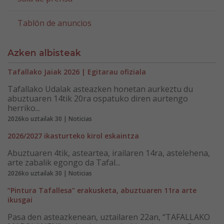
Tablón de anuncios
Azken albisteak
Tafallako Jaiak 2026 | Egitarau ofiziala
Tafallako Udalak asteazken honetan aurkeztu du
abuztuaren 14tik 20ra ospatuko diren aurtengo
herriko...
2026ko uztailak 30 | Noticias
2026/2027 ikasturteko kirol eskaintza
Abuztuaren 4tik, asteartea, irailaren 14ra, astelehena,
arte zabalik egongo da Tafal...
2026ko uztailak 30 | Noticias
“Pintura Tafallesa” erakusketa, abuztuaren 11ra arte
ikusgai
Pasa den asteazkenean, uztailaren 22an, “TAFALLAKO