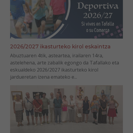
2026/2027 ikasturteko kirol eskaintza
Abuztuaren 4tik, asteartea, irailaren 14ra,
astelehena, arte zabalik egongo da Tafallako eta
eskualdeko 2026/2027 ikasturteko kirol
jardueretan izena emateko e...