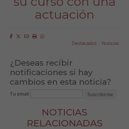
su curso con una
actuación
Facebook
Twitter
Email
Imprimir
Whatsapp
Destacados
Noticias
¿Deseas recibir
notificaciones si hay
cambios en esta noticia?
Tu email
NOTICIAS
RELACIONADAS