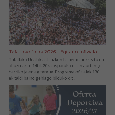
Tafallako Jaiak 2026 | Egitarau ofiziala
Tafallako Udalak asteazken honetan aurkeztu du
abuztuaren 14tik 20ra ospatuko diren aurtengo
herriko jaien egitaraua. Programa ofizialak 130
ekitaldi baino gehiago bilduko dit...