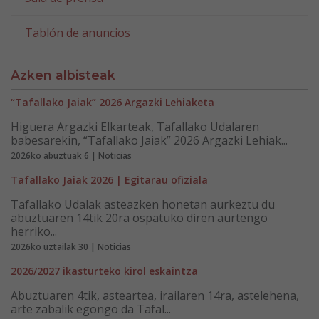
Tablón de anuncios
Azken albisteak
“Tafallako Jaiak” 2026 Argazki Lehiaketa
Higuera Argazki Elkarteak, Tafallako Udalaren
babesarekin, “Tafallako Jaiak” 2026 Argazki Lehiak...
2026ko abuztuak 6 | Noticias
Tafallako Jaiak 2026 | Egitarau ofiziala
Tafallako Udalak asteazken honetan aurkeztu du
abuztuaren 14tik 20ra ospatuko diren aurtengo
herriko...
2026ko uztailak 30 | Noticias
2026/2027 ikasturteko kirol eskaintza
Abuztuaren 4tik, asteartea, irailaren 14ra, astelehena,
arte zabalik egongo da Tafal...