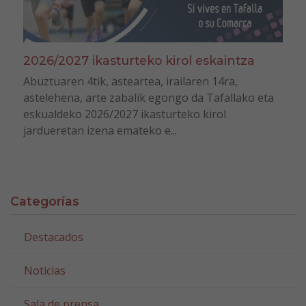
2026/2027 ikasturteko kirol eskaintza
Abuztuaren 4tik, asteartea, irailaren 14ra,
astelehena, arte zabalik egongo da Tafallako eta
eskualdeko 2026/2027 ikasturteko kirol
jardueretan izena emateko e...
Categorías
Destacados
Noticias
Sala de prensa