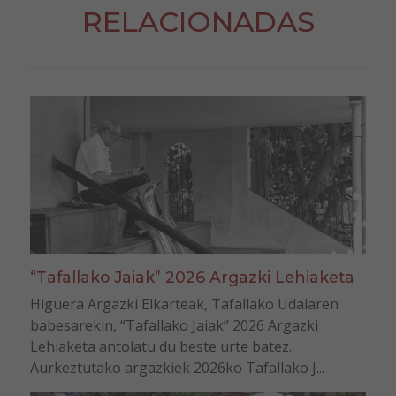
RELACIONADAS
“Tafallako Jaiak” 2026 Argazki Lehiaketa
Higuera Argazki Elkarteak, Tafallako Udalaren
babesarekin, “Tafallako Jaiak” 2026 Argazki
Lehiaketa antolatu du beste urte batez.
Aurkeztutako argazkiek 2026ko Tafallako J...