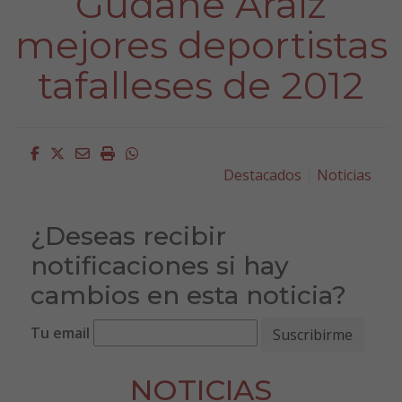
Gudane Araiz
mejores deportistas
tafalleses de 2012
Facebook
Twitter
Email
Imprimir
Whatsapp
Destacados
Noticias
¿Deseas recibir
notificaciones si hay
cambios en esta noticia?
Tu email
NOTICIAS