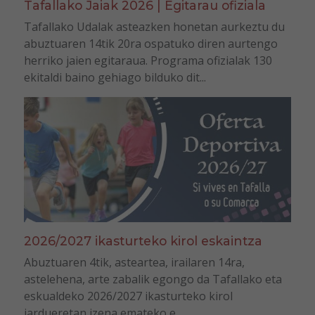
Tafallako Jaiak 2026 | Egitarau ofiziala
Tafallako Udalak asteazken honetan aurkeztu du
abuztuaren 14tik 20ra ospatuko diren aurtengo
herriko jaien egitaraua. Programa ofizialak 130
ekitaldi baino gehiago bilduko dit...
2026/2027 ikasturteko kirol eskaintza
Abuztuaren 4tik, asteartea, irailaren 14ra,
astelehena, arte zabalik egongo da Tafallako eta
eskualdeko 2026/2027 ikasturteko kirol
jardueretan izena emateko e...