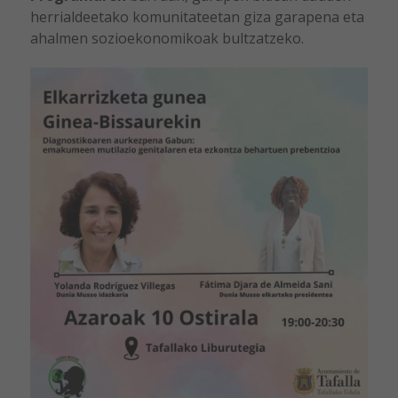
herrialdeetako komunitateetan giza garapena eta
ahalmen sozioekonomikoak bultzatzeko.