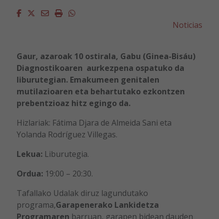
Facebook
Twitter
Email
Imprimir
Whatsapp
Noticias
Gaur, azaroak 10 ostirala, Gabu (Ginea-Bisáu)
Diagnostikoaren aurkezpena ospatuko da
liburutegian.
Emakumeen genitalen
mutilazioaren eta behartutako ezkontzen
prebentzioaz hitz egingo da.
Hizlariak: Fátima Djara de Almeida Sani eta
Yolanda Rodríguez Villegas.
Lekua:
Liburutegia.
Ordua:
19:00 – 20:30.
Tafallako Udalak diruz lagundutako
programa,
Garapenerako Lankidetza
Programaren
barruan, garapen bidean dauden