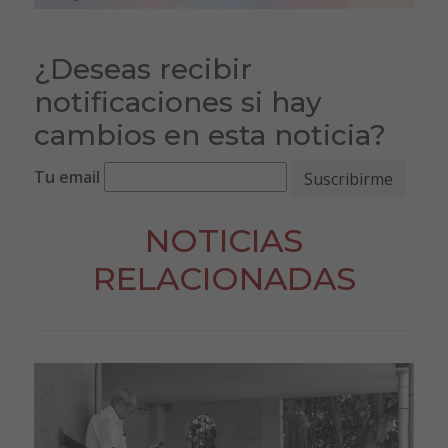
¿Deseas recibir
notificaciones si hay
cambios en esta noticia?
Tu email
NOTICIAS
RELACIONADAS