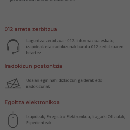
012 arreta zerbitzua
Laguntza zerbitzua - 012: Informazioa eskatu,
izapideak eta iradokizunak burutu 012 zerbitzuaren
bitartez
Iradokizun postontzia
Udalari egin nahi dizkiozun galderak edo
iradokizunak
Egoitza elektronikoa
Izapideak, Erregistro Elektronikoa, Iragarki Ofizialak,
Espedienteak