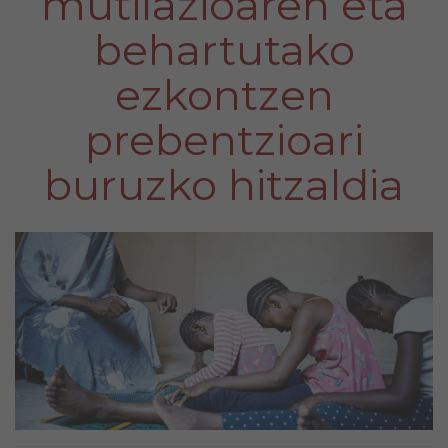
mutilazioaren eta
behartutako
ezkontzen
prebentzioari
buruzko hitzaldia