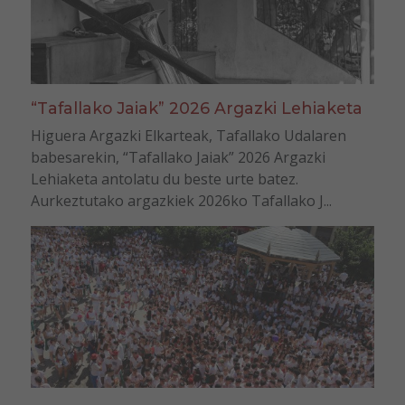
“Tafallako Jaiak” 2026 Argazki Lehiaketa
Higuera Argazki Elkarteak, Tafallako Udalaren
babesarekin, “Tafallako Jaiak” 2026 Argazki
Lehiaketa antolatu du beste urte batez.
Aurkeztutako argazkiek 2026ko Tafallako J...