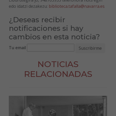
Liburutegira jo, 948703933 telefonora hots egin
edo idatzi dezakezu:
biblioteca.tafalla@navarra.es
¿Deseas recibir
notificaciones si hay
cambios en esta noticia?
Tu email
NOTICIAS
RELACIONADAS