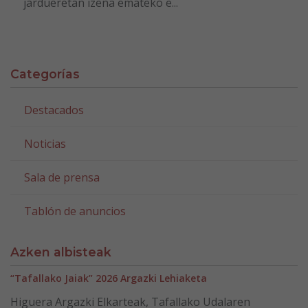
jardueretan izena emateko e...
Categorías
Destacados
Noticias
Sala de prensa
Tablón de anuncios
Azken albisteak
“Tafallako Jaiak” 2026 Argazki Lehiaketa
Higuera Argazki Elkarteak, Tafallako Udalaren