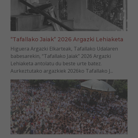
“Tafallako Jaiak” 2026 Argazki Lehiaketa
Higuera Argazki Elkarteak, Tafallako Udalaren
babesarekin, “Tafallako Jaiak” 2026 Argazki
Lehiaketa antolatu du beste urte batez.
Aurkeztutako argazkiek 2026ko Tafallako J...