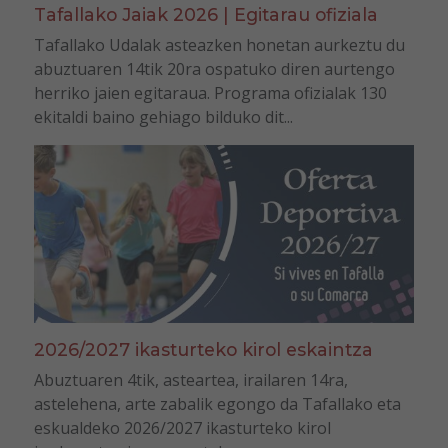
Tafallako Jaiak 2026 | Egitarau ofiziala
Tafallako Udalak asteazken honetan aurkeztu du
abuztuaren 14tik 20ra ospatuko diren aurtengo
herriko jaien egitaraua. Programa ofizialak 130
ekitaldi baino gehiago bilduko dit...
2026/2027 ikasturteko kirol eskaintza
Abuztuaren 4tik, asteartea, irailaren 14ra,
astelehena, arte zabalik egongo da Tafallako eta
eskualdeko 2026/2027 ikasturteko kirol