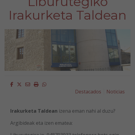
Liburutegiko
Irakurketa Taldean
Facebook
Twitter
Email
Imprimir
Whatsapp
Destacados
Noticias
Irakurketa Taldean
izena eman nahi al duzu?
Argibideak eta izen ematea: