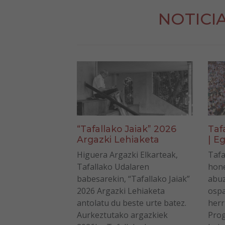
NOTICI
“Tafallako Jaiak” 2026
Taf
Argazki Lehiaketa
| Eg
Higuera Argazki Elkarteak,
Tafa
Tafallako Udalaren
hone
babesarekin, “Tafallako Jaiak”
abuz
2026 Argazki Lehiaketa
ospa
antolatu du beste urte batez.
herr
Aurkeztutako argazkiek
Prog