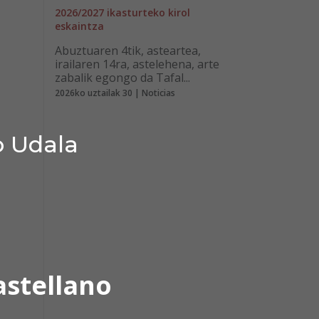
2026/2027 ikasturteko kirol
eskaintza
Abuztuaren 4tik, asteartea,
irailaren 14ra, astelehena, arte
zabalik egongo da Tafal...
2026ko uztailak 30 | Noticias
o Udala
astellano
o