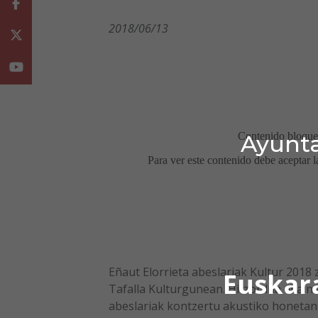
Facebook
2018/06/13
Twitter
Youtube
Ayunta
Eñaut Elorrieta abeslariak Kultur 2018
Euskar
Tafalla Kulturgunean. Hitzordua ekaina
abeslariak kontzertu akustiko honetan 