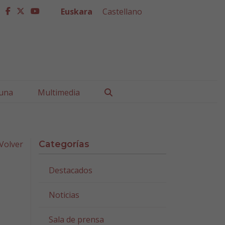
Euskara
Castellano
facebook
twitter
youtube
Buscar
una
Multimedia
Volver
Categorías
Destacados
Noticias
Sala de prensa