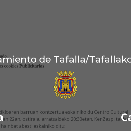
miento de Tafalla/Tafallak
 zikloaren barruan kontzertua eskainiko du Centro Cultural
a
C
ren 22an, ostirala, arratsaldeko 20:30etan. KenZazpi taldek
hainbat abesti eskainiko ditu: