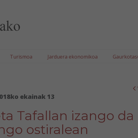
lla/Tafallako Udala
Turismoa
Jarduera ekonomikoa
Gaurkotas
018ko ekainak 13
ta Tafallan izango da
ngo ostiralean