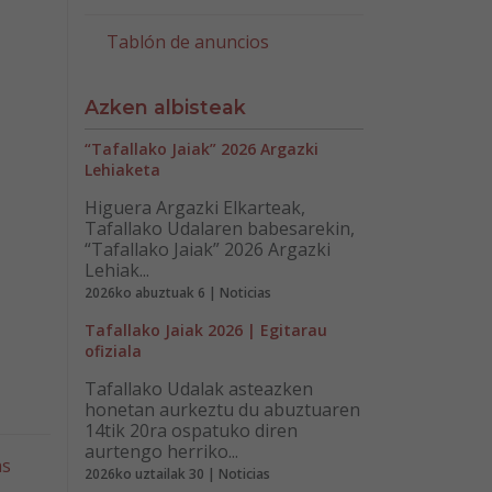
Tablón de anuncios
Azken albisteak
“Tafallako Jaiak” 2026 Argazki
Lehiaketa
Higuera Argazki Elkarteak,
Tafallako Udalaren babesarekin,
“Tafallako Jaiak” 2026 Argazki
Lehiak...
2026ko abuztuak 6 | Noticias
Tafallako Jaiak 2026 | Egitarau
ofiziala
Tafallako Udalak asteazken
honetan aurkeztu du abuztuaren
14tik 20ra ospatuko diren
aurtengo herriko...
as
2026ko uztailak 30 | Noticias