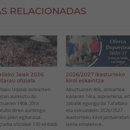
AS RELACIONADAS
allako Jaiak 2026
2026/2027 ikasturteko
itarau ofiziala
kirol eskaintza
llako Udalak asteazken
Abuztuaren 4tik, asteartea,
tan aurkeztu du
irailaren 14ra, astelehena, ar
tuaren 14tik 20ra
zabalik egongo da Tafallako
tuko diren aurtengo
eta eskualdeko 2026/2027
iko jaien egitaraua.
ikasturteko kirol jardueretan
rama ofizialak 130 ekitaldi
izena emateko e...