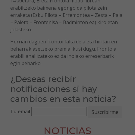
14:00etara, Ereta Frontoia modu librean
erabiltzeko baimena egongo da pilota zein
erraketa (Esku Pilota – Erremontea – Zesta – Pala
– Paleta – Frontenisa – Badminton ea) kiroletan
jolasteko.
Herrian dagoen frontoi falta dela eta hiritarren
beharrak asetzeko premia ikusi dugu. Frontoia
erabili ahal izateko ez da inolako erreserbarik
egin beharko.
¿Deseas recibir
notificaciones si hay
cambios en esta noticia?
Tu email
NOTICIAS