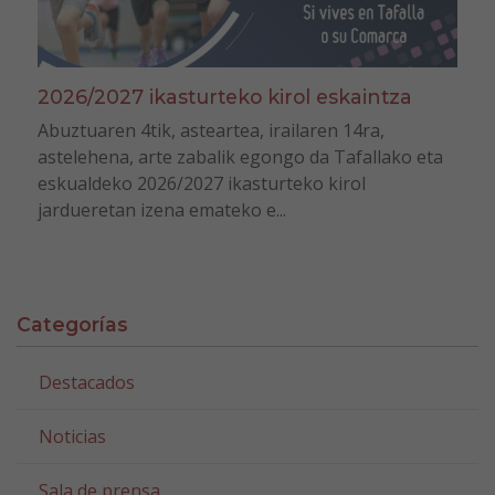
2026/2027 ikasturteko kirol eskaintza
Abuztuaren 4tik, asteartea, irailaren 14ra,
astelehena, arte zabalik egongo da Tafallako eta
eskualdeko 2026/2027 ikasturteko kirol
jardueretan izena emateko e...
Categorías
Destacados
Noticias
Sala de prensa