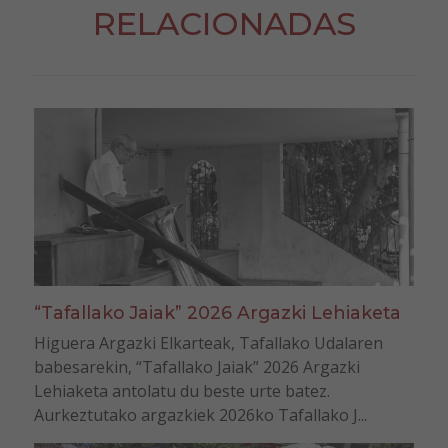
RELACIONADAS
“Tafallako Jaiak” 2026 Argazki Lehiaketa
Higuera Argazki Elkarteak, Tafallako Udalaren
babesarekin, “Tafallako Jaiak” 2026 Argazki
Lehiaketa antolatu du beste urte batez.
Aurkeztutako argazkiek 2026ko Tafallako J...