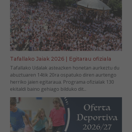
Tafallako Jaiak 2026 | Egitarau ofiziala
Tafallako Udalak asteazken honetan aurkeztu du
abuztuaren 14tik 20ra ospatuko diren aurtengo
herriko jaien egitaraua. Programa ofizialak 130
ekitaldi baino gehiago bilduko dit...