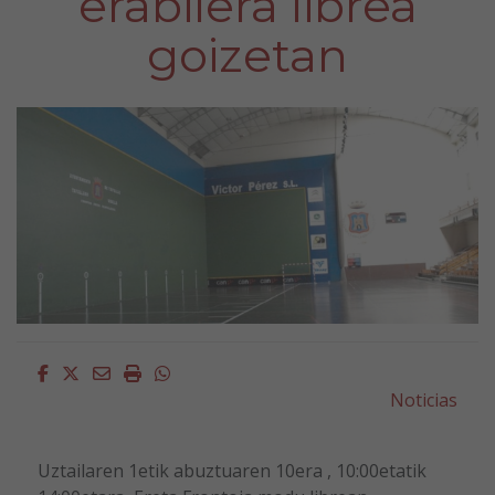
erabilera librea
goizetan
Facebook
Twitter
Email
Imprimir
Whatsapp
Noticias
Uztailaren 1etik abuztuaren 10era , 10:00etatik