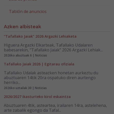
Tablón de anuncios
Azken albisteak
“Tafallako Jaiak” 2026 Argazki Lehiaketa
Higuera Argazki Elkarteak, Tafallako Udalaren
babesarekin, “Tafallako Jaiak” 2026 Argazki Lehiak...
2026ko abuztuak 6 | Noticias
Tafallako Jaiak 2026 | Egitarau ofiziala
Tafallako Udalak asteazken honetan aurkeztu du
abuztuaren 14tik 20ra ospatuko diren aurtengo
herriko...
2026ko uztailak 30 | Noticias
2026/2027 ikasturteko kirol eskaintza
Abuztuaren 4tik, asteartea, irailaren 14ra, astelehena,
arte zabalik egongo da Tafal...