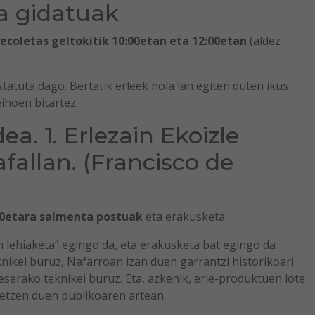
ta gidatuak
ecoletas geltokitik 10:00etan eta 12:00etan
(aldez
tatuta dago. Bertatik erleek nola lan egiten duten ikus
eihoen bitartez.
a. 1. Erlezain Ekoizle
fallan. (Francisco de
00etara salmenta postuak
eta erakusketa.
en lehiaketa” egingo da, eta erakusketa bat egingo da
nikei buruz, Nafarroan izan duen garrantzi historikoari
serako teknikei buruz. Eta, azkenik, erle-produktuen lote
tetzen duen publikoaren artean.