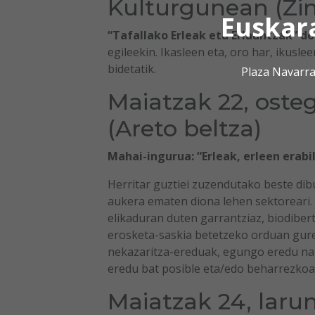
Kulturgunean (Zi
Euskar
“Tafallako Erleak eta Erlauntzak” 
egileekin. Ikasleen eta, oro har, ikusl
bidetatik.
Plaza Navarra
Maiatzak 22, ost
(Areto beltza)
Mahai-ingurua: “Erleak, erleen erabi
Herritar guztiei zuzendutako beste dib
aukera ematen diona lehen sektoreari. H
elikaduran duten garrantziaz, biodiber
erosketa-saskia betetzeko orduan gure 
nekazaritza-ereduak, egungo eredu nag
eredu bat posible eta/edo beharrezkoa
Maiatzak 24, larun