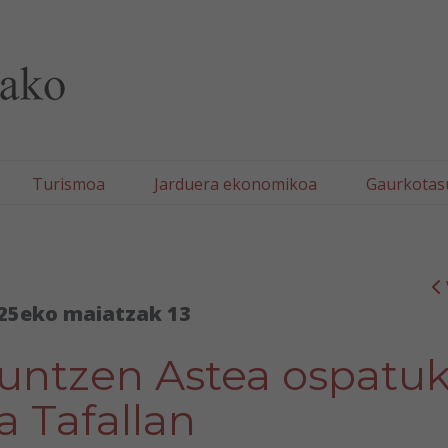
lla/Tafallako Udala
Turismoa
Jarduera ekonomikoa
Gaurkotas
25eko maiatzak 13
auntzen Astea ospatu
a Tafallan