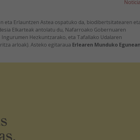
Notici
n eta Erlauntzen Astea ospatuko da, biodibertsitatearen et
desia Elkarteak antolatu du, Nafarroako Gobernuaren
 Ingurumen Hezkuntzarako, eta Tafallako Udalaren
itza arloak). Asteko egitaraua
Erlearen Munduko Egunea