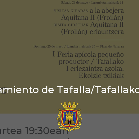
miento de Tafalla/Tafallak
artea 19:30ean