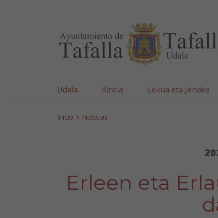
Ayuntamiento de Tafa
Ir al contenido
Udala
Kirola
Lekua eta Jendea
Bilatu:
Inicio
>
Noticias
20
Erleen eta Erl
d