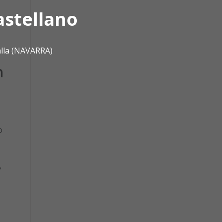
astellano
alla (NAVARRA)
n
o
,