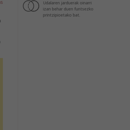
as
Udalaren jarduerak oinarri
izan behar duen funtsezko
printzipioetako bat.
a
n