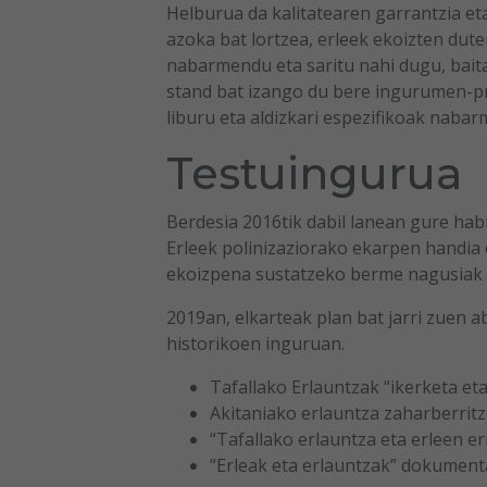
Helburua da kalitatearen garrantzia e
azoka bat lortzea, erleek ekoizten duten
nabarmendu eta saritu nahi dugu, baita 
stand bat izango du bere ingurumen-pro
liburu eta aldizkari espezifikoak nab
Testuingurua
Berdesia 2016tik dabil lanean gure habi
Erleek polinizaziorako ekarpen handia 
ekoizpena sustatzeko berme nagusiak d
2019an, elkarteak plan bat jarri zuen a
historikoen inguruan.
Tafallako Erlauntzak “ikerketa et
Akitaniako erlauntza zaharberritze
“Tafallako erlauntza eta erleen e
“Erleak eta erlauntzak” dokument