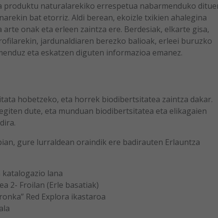
ta produktu naturalarekiko errespetua nabarmenduko ditue
arekin bat etorriz. Aldi berean, ekoizle txikien ahalegina
arte onak eta erleen zaintza ere. Berdesiak, elkarte gisa,
filarekin, jardunaldiaren berezko balioak, erleei buruzko
armenduz eta eskatzen diguten informazioa emanez.
tata hobetzeko, eta horrek biodibertsitatea zaintza dakar.
egiten dute, eta munduan biodibertsitatea eta elikagaien
ira.
bian, gure lurraldean oraindik ere badirauten Erlauntza
a katalogazio lana
a 2- Froilan (Erle basatiak)
rronka” Red Explora ikastaroa
ala