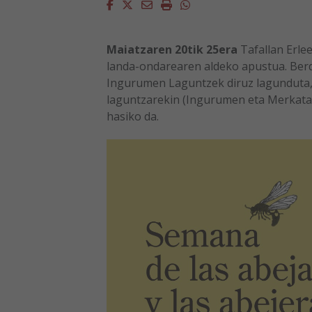
Facebook
Twitter
Email
Imprimir
Whatsapp
Maiatzaren 20tik 25era
Tafallan Erlee
landa-ondarearen aldeko apustua. Ber
Ingurumen Laguntzek diruz lagunduta,
laguntzarekin (Ingurumen eta Merkatar
hasiko da.