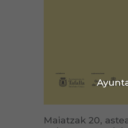
Ayunta
Maiatzak 20, aste