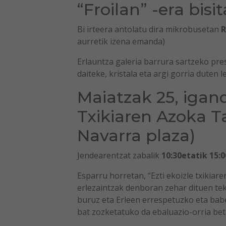
“Froilan” -era bisi
Bi irteera antolatu dira mikrobusetan
R
aurretik izena emanda)
Erlauntza galeria barrura sartzeko pres
daiteke, kristala eta argi gorria duten l
Maiatzak 25, igande
Txikiaren Azoka Ta
Navarra plaza)
Jendearentzat zabalik
10:30etatik 15:
Esparru horretan, “Ezti ekoizle txikiar
erlezaintzak denboran zehar dituen tek
buruz eta Erleen errespetuzko eta babe
bat zozketatuko da ebaluazio-orria be