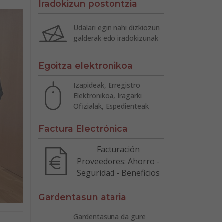
Iradokizun postontzia
Udalari egin nahi dizkiozun
galderak edo iradokizunak
Egoitza elektronikoa
Izapideak, Erregistro
Elektronikoa, Iragarki
Ofizialak, Espedienteak
Factura Electrónica
Facturación
Proveedores: Ahorro -
Seguridad - Beneficios
Gardentasun ataria
Gardentasuna da gure