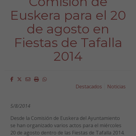
Comisión de
Euskera para el 20
de agosto en
Fiestas de Tafalla
2014
Facebook
Twitter
Email
Imprimir
Whatsapp
Destacados
Noticias
5/8/2014
Desde la Comisión de Euskera del Ayuntamiento
se han organizado varios actos para el miércoles
20 de agosto dentro de las Fiestas de Tafalla 2014.