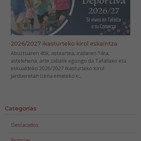
2026/2027 ikasturteko kirol eskaintza
Abuztuaren 4tik, asteartea, irailaren 14ra,
astelehena, arte zabalik egongo da Tafallako eta
eskualdeko 2026/2027 ikasturteko kirol
jardueretan izena emateko e...
Categorías
Destacados
Noticias