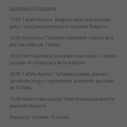
Egitaraua / Programa:
11:50 Tafalla Kantuz. Baigorri elkartean bilduko
gara / nos juntaremos en la sociedad Baigorri.
12:00 kantu bira Tafallako kaleetatik / kantu gira
por las calles de Tafalla.
15:00 Herri bazkaria ikastolako barrakan / Comida
popular en la barraca de la ikastola.
18:30 Tafalla Kantuz. Tafallako kaleak alaitzen
jarraituko dugu / seguiremos animando las calles
de Tafalla.
19:30 Nafarroako plazan Patxi eta konpania en la
plaza de Navarra.
Bazkaria / Comida: 15 euros.