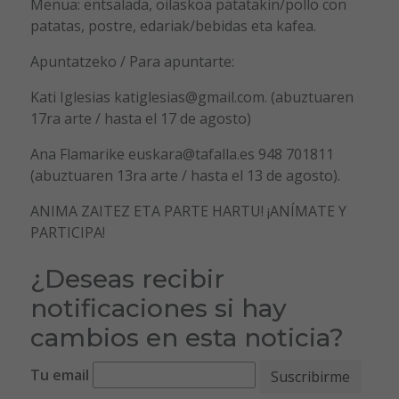
Menua: entsalada, oilaskoa patatakin/pollo con
patatas, postre, edariak/bebidas eta kafea.
Apuntatzeko / Para apuntarte:
Kati Iglesias katiglesias@gmail.com. (abuztuaren
17ra arte / hasta el 17 de agosto)
Ana Flamarike euskara@tafalla.es 948 701811
(abuztuaren 13ra arte / hasta el 13 de agosto).
ANIMA ZAITEZ ETA PARTE HARTU! ¡ANÍMATE Y
PARTICIPA!
¿Deseas recibir
notificaciones si hay
cambios en esta noticia?
Tu email