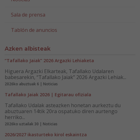
Sala de prensa
Tablón de anuncios
Azken albisteak
“Tafallako Jaiak” 2026 Argazki Lehiaketa
Higuera Argazki Elkarteak, Tafallako Udalaren
babesarekin, “Tafallako Jaiak” 2026 Argazki Lehiak...
2026ko abuztuak 6 | Noticias
Tafallako Jaiak 2026 | Egitarau ofiziala
Tafallako Udalak asteazken honetan aurkeztu du
abuztuaren 14tik 20ra ospatuko diren aurtengo
herriko...
2026ko uztailak 30 | Noticias
2026/2027 ikasturteko kirol eskaintza