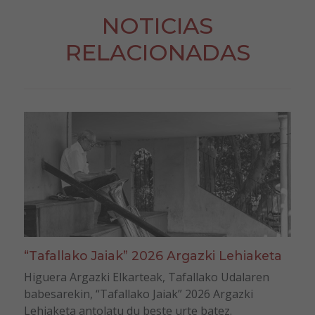
NOTICIAS
RELACIONADAS
“Tafallako Jaiak” 2026 Argazki Lehiaketa
Higuera Argazki Elkarteak, Tafallako Udalaren
babesarekin, “Tafallako Jaiak” 2026 Argazki
Lehiaketa antolatu du beste urte batez.