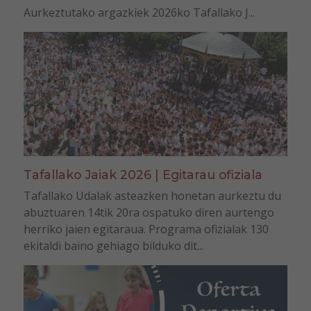
Aurkeztutako argazkiek 2026ko Tafallako J...
Tafallako Jaiak 2026 | Egitarau ofiziala
Tafallako Udalak asteazken honetan aurkeztu du
abuztuaren 14tik 20ra ospatuko diren aurtengo
herriko jaien egitaraua. Programa ofizialak 130
ekitaldi baino gehiago bilduko dit...