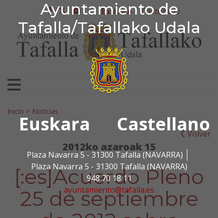
Ayuntamiento de Tafa
Ayuntamiento de
Ir al contenido
Euskara
Castellano
facebook
twitter
youtube
Tafalla/Tafallako Udala
Bilatu:
Inicio
>
Noticias
Euskara
Castellano
Volver
2012ko azaroak 15
Plaza Navarra 5 - 31300 Tafalla (NAVARRA)
Plaza Navarra 5 - 31300 Tafalla (NAVARRA)
[:es]Acuerdo Pleno
948 70 18 11
ayuntamiento@tafalla.es
25 de septiembre