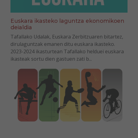
Euskara ikasteko laguntza ekonomikoen
deialdia
Tafallako Udalak, Euskara Zerbitzuaren bitartez,
dirulaguntzak emanen ditu euskara ikasteko.
2023-2024 ikasturtean Tafallako helduei euskara
ikasteak sortu dien gastuen zati b...