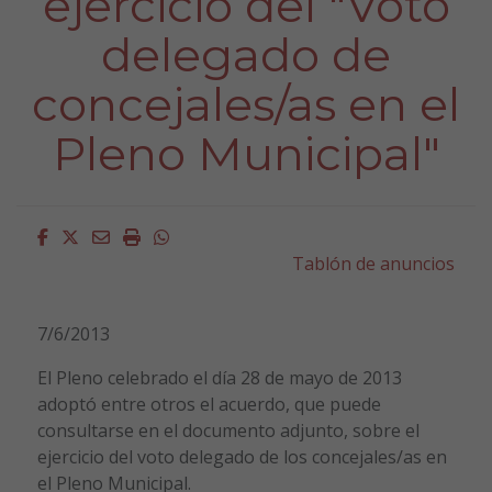
ejercicio del "Voto
delegado de
concejales/as en el
Pleno Municipal"
Facebook
Twitter
Email
Imprimir
Whatsapp
Tablón de anuncios
7/6/2013
El Pleno celebrado el día 28 de mayo de 2013
adoptó entre otros el acuerdo, que puede
consultarse en el documento adjunto, sobre el
ejercicio del voto delegado de los concejales/as en
el Pleno Municipal.