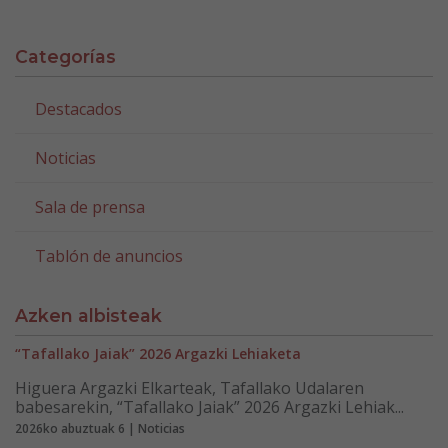
Categorías
Destacados
Noticias
Sala de prensa
Tablón de anuncios
Azken albisteak
“Tafallako Jaiak” 2026 Argazki Lehiaketa
Higuera Argazki Elkarteak, Tafallako Udalaren
babesarekin, “Tafallako Jaiak” 2026 Argazki Lehiak...
2026ko abuztuak 6 | Noticias