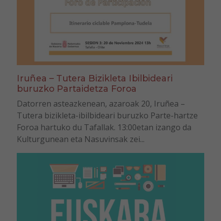
Iruñea – Tutera Bizikleta Ibilbideari
buruzko Partaidetza Foroa
Datorren asteazkenean, azaroak 20, Iruñea –
Tutera bizikleta-ibilbideari buruzko Parte-hartze
Foroa hartuko du Tafallak. 13:00etan izango da
Kulturgunean eta Nasuvinsak zei...