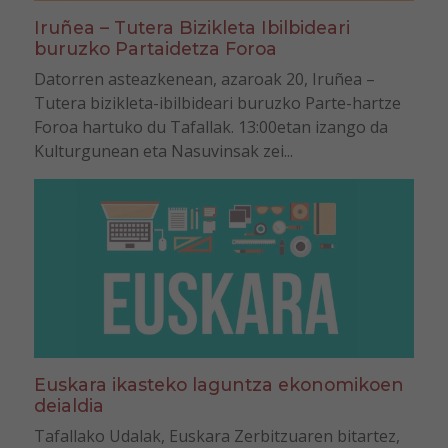
Iruñea – Tutera Bizikleta Ibilbideari
buruzko Partaidetza Foroa
Datorren asteazkenean, azaroak 20, Iruñea –
Tutera bizikleta-ibilbideari buruzko Parte-hartze
Foroa hartuko du Tafallak. 13:00etan izango da
Kulturgunean eta Nasuvinsak zei...
Euskara ikasteko laguntza ekonomikoen
deialdia
Tafallako Udalak, Euskara Zerbitzuaren bitartez,