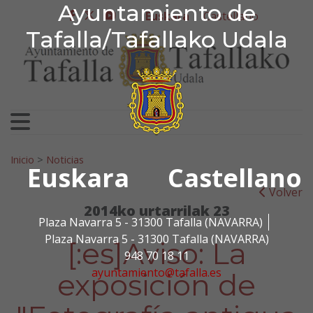
Ayuntamiento de Tafa
Ayuntamiento de
Ir al contenido
Euskara
Castellano
facebook
twitter
youtube
Tafalla/Tafallako Udala
Bilatu:
Inicio
>
Noticias
Euskara
Castellano
Volver
2014ko urtarrilak 23
Plaza Navarra 5 - 31300 Tafalla (NAVARRA)
Plaza Navarra 5 - 31300 Tafalla (NAVARRA)
[:es]Aviso: La
948 70 18 11
ayuntamiento@tafalla.es
exposición de