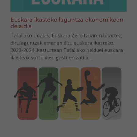
Euskara ikasteko laguntza ekonomikoen
deialdia
Tafallako Udalak, Euskara Zerbitzuaren bitartez,
dirulaguntzak emanen ditu euskara ikasteko.
2023-2024 ikasturtean Tafallako helduei euskara
ikasteak sortu dien gastuen zati b...