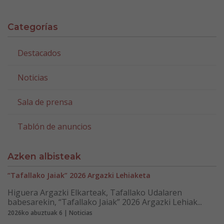
Categorías
Destacados
Noticias
Sala de prensa
Tablón de anuncios
Azken albisteak
“Tafallako Jaiak” 2026 Argazki Lehiaketa
Higuera Argazki Elkarteak, Tafallako Udalaren
babesarekin, “Tafallako Jaiak” 2026 Argazki Lehiak...
2026ko abuztuak 6 | Noticias