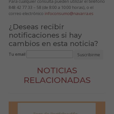
Para cualquier consulta pueden utilizar el teléfono
848 42 77 33 – 58 (de 8:00 a 10:00 horas), o el
correo electrónico
infoconsumo@navarra.es
¿Deseas recibir
notificaciones si hay
cambios en esta noticia?
Tu email
NOTICIAS
RELACIONADAS