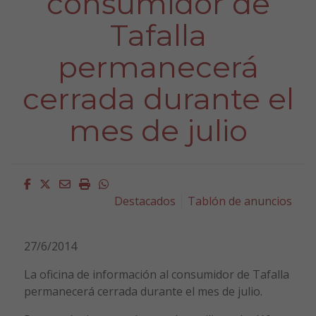
consumidor de
Tafalla
permanecerá
cerrada durante el
mes de julio
Facebook
Twitter
Email
Imprimir
Whatsapp
Destacados
Tablón de anuncios
27/6/2014
La oficina de información al consumidor de Tafalla
permanecerá cerrada durante el mes de julio.