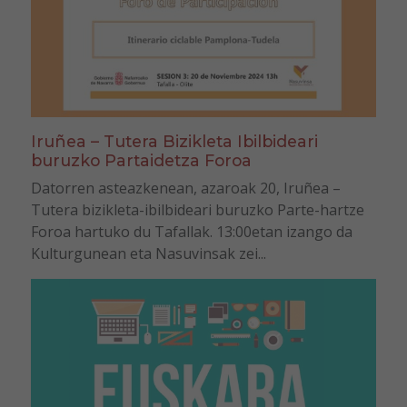
Iruñea – Tutera Bizikleta Ibilbideari
buruzko Partaidetza Foroa
Datorren asteazkenean, azaroak 20, Iruñea –
Tutera bizikleta-ibilbideari buruzko Parte-hartze
Foroa hartuko du Tafallak. 13:00etan izango da
Kulturgunean eta Nasuvinsak zei...