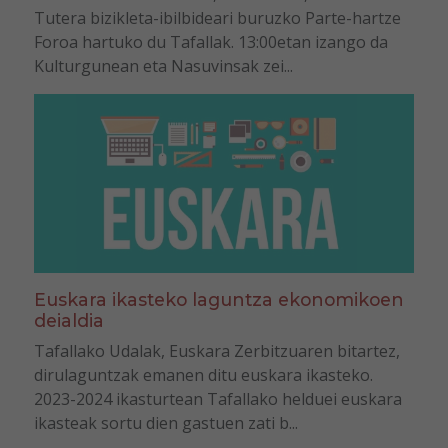
Tutera bizikleta-ibilbideari buruzko Parte-hartze
Foroa hartuko du Tafallak. 13:00etan izango da
Kulturgunean eta Nasuvinsak zei...
Euskara ikasteko laguntza ekonomikoen
deialdia
Tafallako Udalak, Euskara Zerbitzuaren bitartez,
dirulaguntzak emanen ditu euskara ikasteko.
2023-2024 ikasturtean Tafallako helduei euskara
ikasteak sortu dien gastuen zati b...