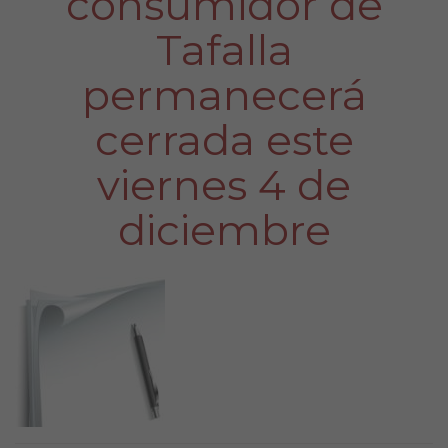
consumidor de
Tafalla
permanecerá
cerrada este
viernes 4 de
diciembre