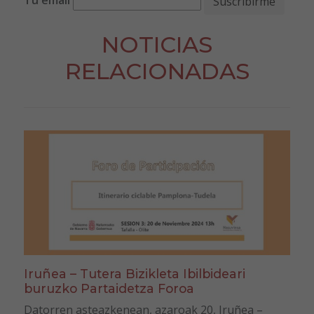
Tu email
NOTICIAS
RELACIONADAS
Iruñea – Tutera Bizikleta Ibilbideari
buruzko Partaidetza Foroa
Datorren asteazkenean, azaroak 20, Iruñea –