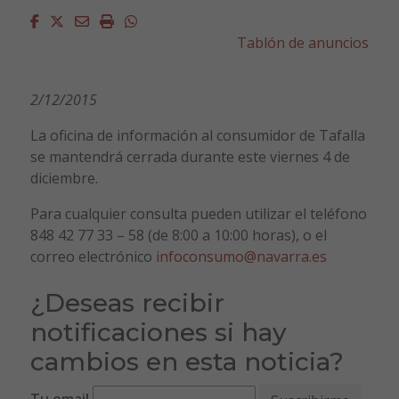
Facebook
Twitter
Email
Imprimir
Whatsapp
Tablón de anuncios
2/12/2015
La oficina de información al consumidor de Tafalla
se mantendrá cerrada durante este viernes 4 de
diciembre.
Para cualquier consulta pueden utilizar el teléfono
848 42 77 33 – 58 (de 8:00 a 10:00 horas), o el
correo electrónico
infoconsumo@navarra.es
¿Deseas recibir
notificaciones si hay
cambios en esta noticia?