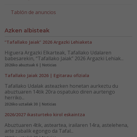
Tablón de anuncios
Azken albisteak
“Tafallako Jaiak” 2026 Argazki Lehiaketa
Higuera Argazki Elkarteak, Tafallako Udalaren
babesarekin, “Tafallako Jaiak” 2026 Argazki Lehiak...
2026ko abuztuak 6 | Noticias
Tafallako Jaiak 2026 | Egitarau ofiziala
Tafallako Udalak asteazken honetan aurkeztu du
abuztuaren 14tik 20ra ospatuko diren aurtengo
herriko...
2026ko uztailak 30 | Noticias
2026/2027 ikasturteko kirol eskaintza
Abuztuaren 4tik, asteartea, irailaren 14ra, astelehena,
arte zabalik egongo da Tafal...