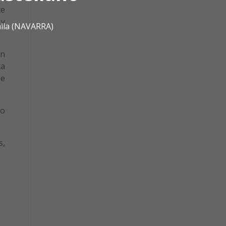
te
 y
alla (NAVARRA)
un
ta
de
no
s,