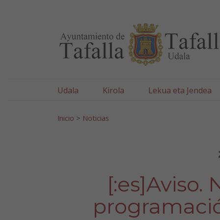
Ayuntamiento de Tafa
Ir al contenido
Udala
Kirola
Lekua eta Jendea
Bilatu:
Inicio
>
Noticias
[:es]Aviso.
programación