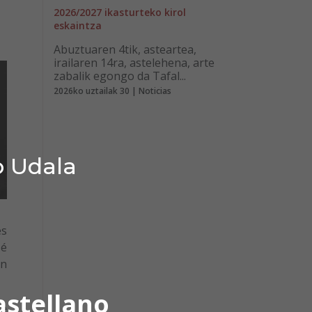
2026/2027 ikasturteko kirol
eskaintza
Abuztuaren 4tik, asteartea,
irailaren 14ra, astelehena, arte
zabalik egongo da Tafal...
2026ko uztailak 30 | Noticias
o Udala
es
sé
en
astellano
de