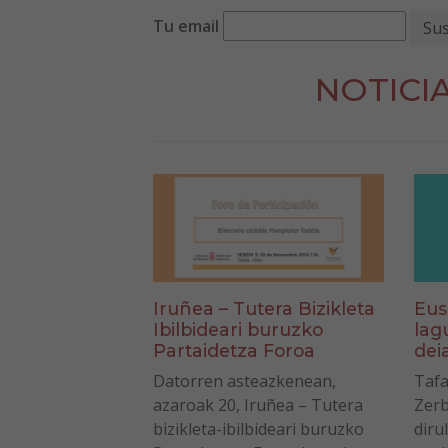
Tu email
NOTICI
Eus
Iruñea – Tutera Bizikleta
lag
Ibilbideari buruzko
dei
Partaidetza Foroa
Tafa
Datorren asteazkenean,
Zerb
azaroak 20, Iruñea – Tutera
diru
bizikleta-ibilbideari buruzko