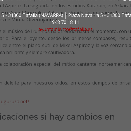
el Azpiroz. La segunda, en los estudios Katarain, en Azkara
écnico Angel Gonzalez Katarain, donde se grabaron la voz
 5 - 31300 Tafalla (NAVARRA)
Plaza Navarra 5 - 31300 Taf
s de Mireia Otzerinjauregi.
948 70 18 11
ayuntamiento@tafalla.es
e el músico de Irun nos ha ofrecido hasta el momento, con 
rario. Para el oyente, desde los primeros compases, resul
ice entre el piano sutil de Mikel Azpiroz y la voz cercana 
 brillante y siempre cautivadora.
a colaboración especial del mítico cantante norteamerica
 deleite para nuestros oidos, en estos tiempos de prisa
muguruza.net/
ficaciones si hay cambios en