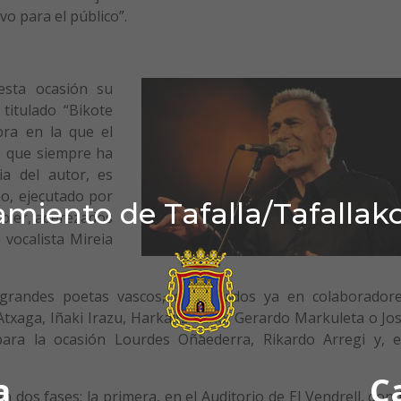
vo para el público”.
esta ocasión su
titulado “Bikote
bra en la que el
s, que siempre ha
ia del autor, es
no, ejecutado por
miento de Tafalla/Tafallak
abier, aderezados
 vocalista Mireia
grandes poetas vascos, constituidos ya en colaborador
Atxaga, Iñaki Irazu, Harkaitz Cano, Gerardo Markuleta o Jo
ara la ocasión Lourdes Oñaederra, Rikardo Arregi y, 
a
C
en dos fases: la primera, en el Auditorio de El Vendrell, don