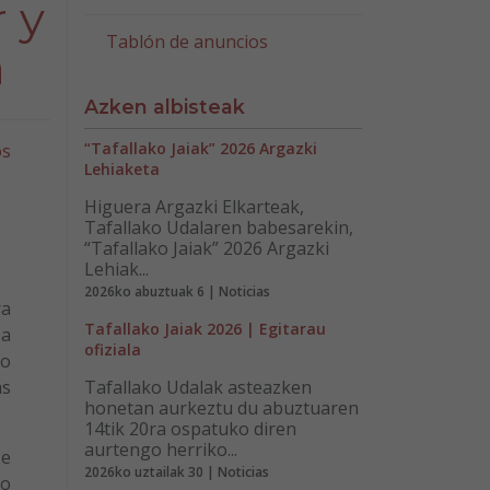
 y
Tablón de anuncios
a
Azken albisteak
“Tafallako Jaiak” 2026 Argazki
os
Lehiaketa
Higuera Argazki Elkarteak,
Tafallako Udalaren babesarekin,
“Tafallako Jaiak” 2026 Argazki
Lehiak...
2026ko abuztuak 6 | Noticias
ra
Tafallako Jaiak 2026 | Egitarau
 a
ofiziala
do
as
Tafallako Udalak asteazken
honetan aurkeztu du abuztuaren
14tik 20ra ospatuko diren
aurtengo herriko...
se
2026ko uztailak 30 | Noticias
to