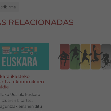
AS RELACIONADAS
kara ikasteko
untza ekonomikoen
aldia
llako Udalak, Euskara
itzuaren bitartez,
laguntzak emanen ditu