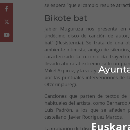
se espera “que el cambio resulte atracti
Facebook
Bikote bat
Twitter
Jabier Muguruza nos presenta en 
Youtube
úndécimo disco de canción de autor, 
bat” (Resistencia). Se trata de una o
ambiente intimista, amigo de silencio
caracterizado la reconocida trayector
llevado ahora al extremo: sólo un pia
Ayunta
Mikel Azpiroz, y la voz y acordeón de J
por las puntuales intervenciones de la
Otzerinjauregi.
Canciones que parten de textos de 
habituales del artista, como Bernardo 
Luis Padrón, a los que se añaden p
castellano, Javier Rodriguez Marcos.
Euskar
La grabación del disco se llevó a cabo 