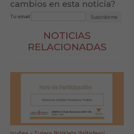
cambios en esta noticia?
Tu email
NOTICIAS
RELACIONADAS
Iruñea – Tutera Bizikleta Ibilbideari