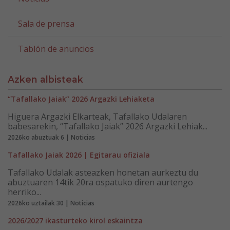
Sala de prensa
Tablón de anuncios
Azken albisteak
“Tafallako Jaiak” 2026 Argazki Lehiaketa
Higuera Argazki Elkarteak, Tafallako Udalaren
babesarekin, “Tafallako Jaiak” 2026 Argazki Lehiak...
2026ko abuztuak 6 | Noticias
Tafallako Jaiak 2026 | Egitarau ofiziala
Tafallako Udalak asteazken honetan aurkeztu du
abuztuaren 14tik 20ra ospatuko diren aurtengo
herriko...
2026ko uztailak 30 | Noticias
2026/2027 ikasturteko kirol eskaintza