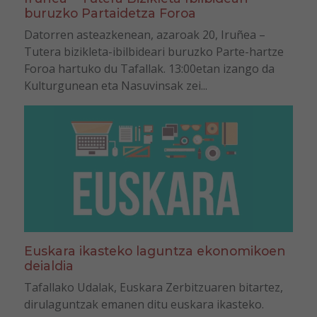
buruzko Partaidetza Foroa
Datorren asteazkenean, azaroak 20, Iruñea –
Tutera bizikleta-ibilbideari buruzko Parte-hartze
Foroa hartuko du Tafallak. 13:00etan izango da
Kulturgunean eta Nasuvinsak zei...
Euskara ikasteko laguntza ekonomikoen
deialdia
Tafallako Udalak, Euskara Zerbitzuaren bitartez,
dirulaguntzak emanen ditu euskara ikasteko.