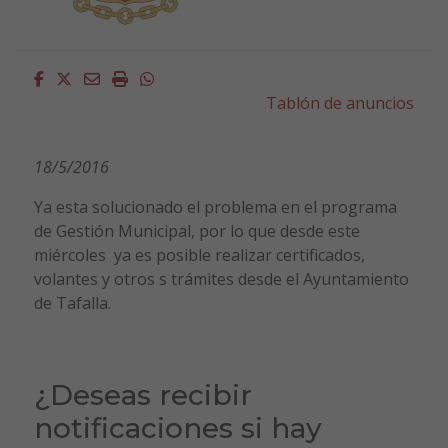
Facebook
Twitter
Email
Imprimir
Whatsapp
Tablón de anuncios
18/5/2016
Ya esta solucionado el problema en el programa
de Gestión Municipal, por lo que desde este
miércoles ya es posible realizar certificados,
volantes y otros s trámites desde el Ayuntamiento
de Tafalla.
¿Deseas recibir
notificaciones si hay