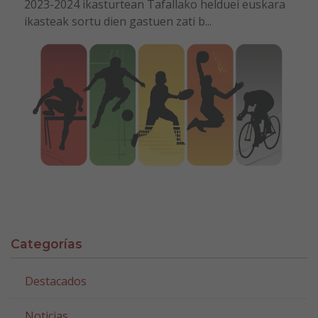
2023-2024 ikasturtean Tafallako helduei euskara
ikasteak sortu dien gastuen zati b...
Categorías
Destacados
Noticias