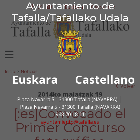
Ayuntamiento de Tafa
Ayuntamiento de
Ir al contenido
Euskara
Castellano
facebook
twitter
youtube
Tafalla/Tafallako Udala
Bilatu:
Inicio
>
Noticias
Euskara
Castellano
Volver
2014ko maiatzak 19
Plaza Navarra 5 - 31300 Tafalla (NAVARRA)
Plaza Navarra 5 - 31300 Tafalla (NAVARRA)
[:es]Convocado el
948 70 18 11
ayuntamiento@tafalla.es
Primer Concurso