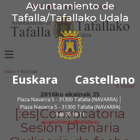
Ayuntamiento de Tafa
Ayuntamiento de
Ir al contenido
Euskara
Castellano
facebook
twitter
youtube
Tafalla/Tafallako Udala
Bilatu:
Inicio
>
Noticias
Euskara
Castellano
Volver
2016ko ekainak 25
Plaza Navarra 5 - 31300 Tafalla (NAVARRA)
Plaza Navarra 5 - 31300 Tafalla (NAVARRA)
[:es]Convocatoria
948 70 18 11
ayuntamiento@tafalla.es
Sesión Plenaria