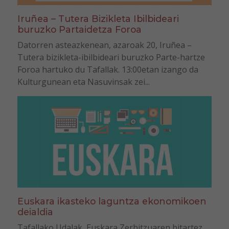
Iruñea – Tutera Bizikleta Ibilbideari
buruzko Partaidetza Foroa
Datorren asteazkenean, azaroak 20, Iruñea –
Tutera bizikleta-ibilbideari buruzko Parte-hartze
Foroa hartuko du Tafallak. 13:00etan izango da
Kulturgunean eta Nasuvinsak zei...
Euskara ikasteko laguntza ekonomikoen
deialdia
Tafallako Udalak, Euskara Zerbitzuaren bitartez,