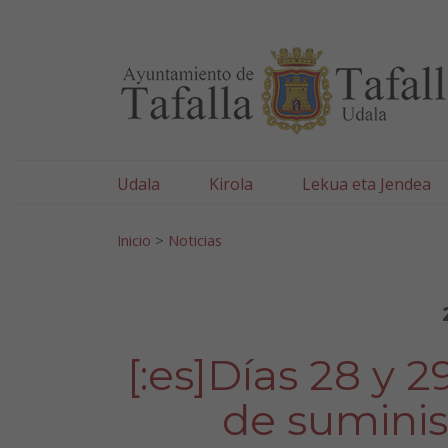
Ayuntamiento de Tafa
Ir al contenido
Udala
Kirola
Lekua eta Jendea
Bilatu:
Inicio
>
Noticias
[:es]Días 28 y 2
de suminis