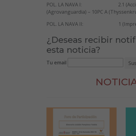
POL. LA NAVA I: 2.1 (Acciona) – 3
(Agrovanguardia) – 10PC A (Thyssenkrupp
POL. LA NAVA II: 1 (Imprent
¿Deseas recibir noti
esta noticia?
Tu email
NOTICI