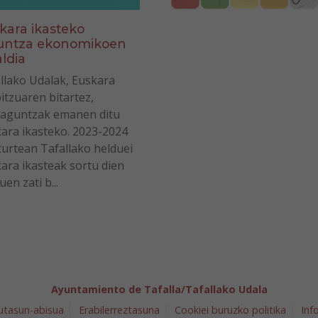
kara ikasteko
untza ekonomikoen
aldia
llako Udalak, Euskara
itzuaren bitartez,
laguntzak emanen ditu
ara ikasteko. 2023-2024
turtean Tafallako helduei
ara ikasteak sortu dien
en zati b...
Ayuntamiento de Tafalla/Tafallako Udala
utasun-abisua
Erabilerreztasuna
Cookiei buruzko politika
Inf