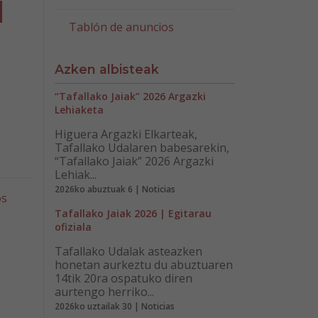
l
Tablón de anuncios
Azken albisteak
“Tafallako Jaiak” 2026 Argazki
Lehiaketa
Higuera Argazki Elkarteak,
Tafallako Udalaren babesarekin,
“Tafallako Jaiak” 2026 Argazki
Lehiak...
2026ko abuztuak 6 | Noticias
os
Tafallako Jaiak 2026 | Egitarau
ofiziala
Tafallako Udalak asteazken
honetan aurkeztu du abuztuaren
14tik 20ra ospatuko diren
aurtengo herriko...
2026ko uztailak 30 | Noticias