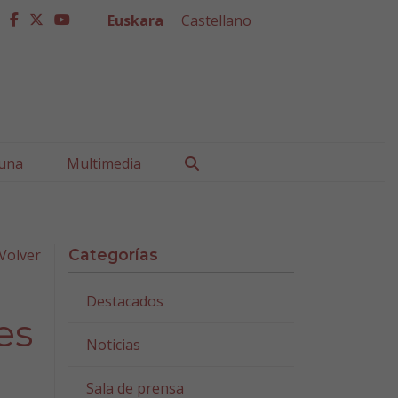
Euskara
Castellano
facebook
twitter
youtube
Buscar
una
Multimedia
Volver
Categorías
Destacados
es
Noticias
Sala de prensa