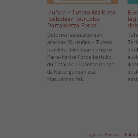
Eus
Iruñea – Tutera Bizikleta
lag
Ibilbideari buruzko
dei
Partaidetza Foroa
Tafa
Datorren asteazkenean,
Zerb
azaroak 20, Iruñea – Tutera
diru
bizikleta-ibilbideari buruzko
eusk
Parte-hartze Foroa hartuko
ikas
du Tafallak. 13:00etan izango
eusk
da Kulturgunean eta
gastu
Nasuvinsak zei...
Legezko Abisua
Pribat