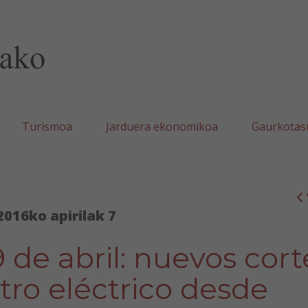
lla/Tafallako Udala
Turismoa
Jarduera ekonomikoa
Gaurkotas
2016ko apirilak 7
9 de abril: nuevos cort
tro eléctrico desde