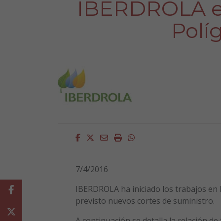
IBERDROLA en
Polí
Facebook
Twitter
Email
Imprimir
Whatsapp
7/4/2016
IBERDROLA ha iniciado los trabajos en 
Facebook
previsto nuevos cortes de suministro.
Twitter
A continuación se detalla la relación d