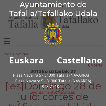
Ayuntamiento de Tafa
Ayuntamiento de
Ir al contenido
Euskara
Castellano
facebook
twitter
youtube
Tafalla/Tafallako Udala
Bilatu:
Inicio
>
Noticias
Euskara
Castellano
Volver
2013ko uztailak 27
Plaza Navarra 5 - 31300 Tafalla (NAVARRA)
Plaza Navarra 5 - 31300 Tafalla (NAVARRA)
[:es]Domingo 28 de
948 70 18 11
ayuntamiento@tafalla.es
julio: cortes de